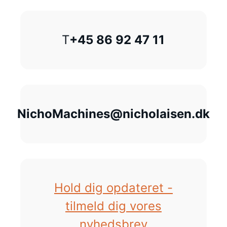
T
+45 86 92 47 11
NichoMachines@nicholaisen.dk
Hold dig opdateret -
tilmeld dig vores
nyhedsbrev