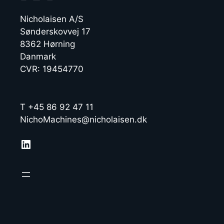
Nicholaisen A/S
Sønderskovvej 17
8362 Hørning
Danmark
CVR: 19454770
T +45 86 92 47 11
NichoMachines@nicholaisen.dk
LinkedIn