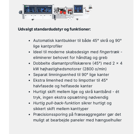
Udvalgt standardudstyr og funktioner:
Automatisk kantbukker til både 45° skrå og 90°
lige kantprofiler
Ideel til moderne skabsdesign med
fingertræk
-
eliminerer behovet for håndtag og greb
Dobbelte diamantprofilskærere (45°) med 2 × 4
kW højhastighedsmotorer (2800 o/min)
Separat limningsenhed til 90° lige kanter
Ekstra limenhed med to limpotter til 45°
halvfasede og helfasede kanter
Hurtigt skift mellem lige og skrå kantbånd - ét
tryk, ingen ekstra opsætning nødvendig
Hurtig pull-back-funktion
sikrer hurtigt og
sikkert skift mellem kanttyper
Præcisionssporing på fræseaggregater gør det
muligt at bearbejde paneler med hængselhuller