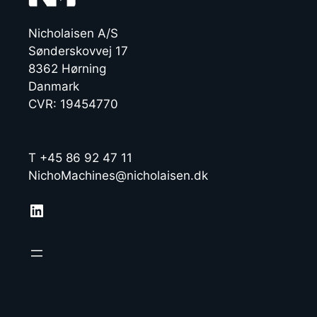
Nicholaisen A/S
Sønderskovvej 17
8362 Hørning
Danmark
CVR: 19454770
T +45 86 92 47 11
NichoMachines@nicholaisen.dk
LinkedIn