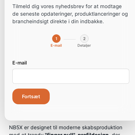
Tilmeld dig vores nyhedsbrev for at modtage
de seneste opdateringer, produktlanceringer og
brancheindsigt direkte i din indbakke.
1
2
E-mail
Detaljer
E-mail
Hjem
»
Maskiner
»
Industrimaskiner
»
Fortsæt
Industrimaskiner – Kantlimemaskiner
»
NB5X –
High-end (45°/90°)
NB5X er designet til moderne skabsproduktion