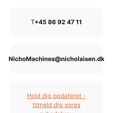
T
+45 86 92 47 11
NichoMachines@nicholaisen.dk
Hold dig opdateret -
tilmeld dig vores