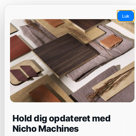
Spring
EN
ET
LT
DA
SV
til
Luk
indhold
Menu
NB5X
Hold dig opdateret med
Nicho Machines