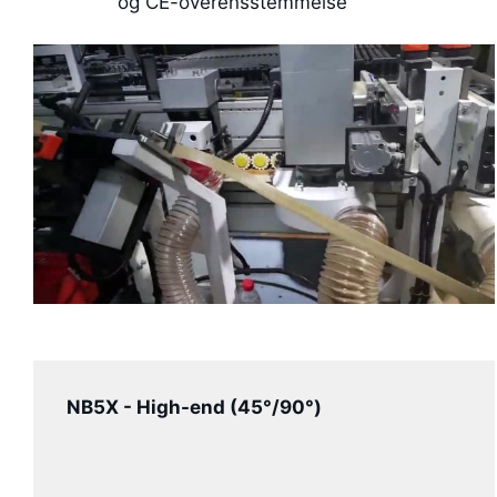
og CE-overensstemmelse
NB5X - High-end (45°/90°)