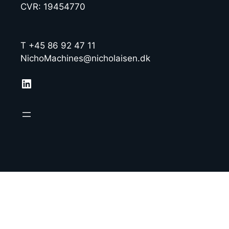
CVR: 19454770
T +45 86 92 47 11
NichoMachines@nicholaisen.dk
LinkedIn