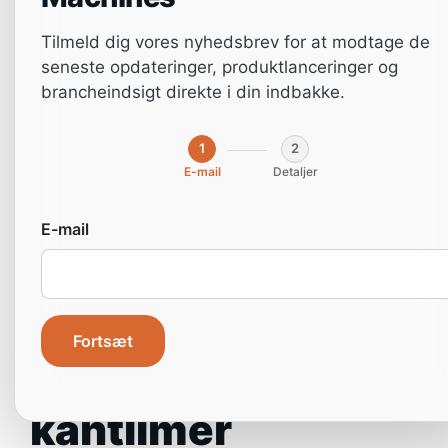
Tilmeld dig vores nyhedsbrev for at modtage de
seneste opdateringer, produktlanceringer og
brancheindsigt direkte i din indbakke.
1
2
E-mail
Detaljer
Tips til
E-mail
vedligeholdelse for
at maksimere
Fortsæt
levetiden for din
kantlimer