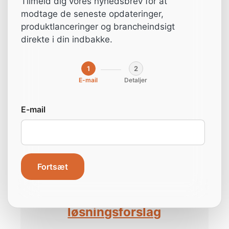
Tilmeld dig vores nyhedsbrev for at
20 kg.
modtage de seneste opdateringer,
produktlanceringer og brancheindsigt
direkte i din indbakke.
1
2
E-mail
Detaljer
E-mail
Fortsæt
Få et tilbud og et
løsningsforslag