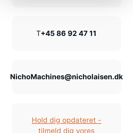
T
+45 86 92 47 11
NichoMachines@nicholaisen.dk
Hold dig opdateret -
tilmeld dig vores