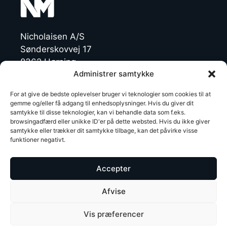
Nicholaisen A/S
Sønderskovvej 17
8362 Hørning
Administrer samtykke
Danmark
CVR: 19454770
For at give de bedste oplevelser bruger vi teknologier som cookies til at
gemme og/eller få adgang til enhedsoplysninger. Hvis du giver dit
samtykke til disse teknologier, kan vi behandle data som f.eks.
browsingadfærd eller unikke ID'er på dette websted. Hvis du ikke giver
T +45 86 92 47 11
samtykke eller trækker dit samtykke tilbage, kan det påvirke visse
NichoMachines@nicholaisen.dk
funktioner negativt.
LinkedIn
Accepter
Afvise
Vis præferencer