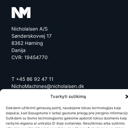
Nicholaisen A/S
Sønderskovvej 17
8362 Hørning
Danija
CVR: 19454770
T +45 86 92 47 11
NichoMachines@nicholaisen.dk
Tvarkyti sutikimą
LinkedIn
Siekdami užtikrinti geriausią patirtį, naudojame tokias technologijas kaip
slapukai, kad išsaugotume ir (arba) gautume prieigą prie įrenginio informacijo
Sutikdami su šiomis technologijomis galėsime apdoroti tokius duomenis kaip
naršymo elgsena ar unikalūs ID šioje svetainėje. Nesutikimas arba sutikimo