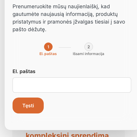
Prenumeruokite mūsų naujienlaiškį, kad
gautumėte naujausią informaciją, produktų
pristatymus ir pramonės įžvalgas tiesiai į savo
MJ1138 - serija
pašto dėžutę.
1
2
El. paštas
Išsami informacija
El. paštas
Tęsti
Gaukite kainos
pasiūlymą arba
kompleksinį sprendimą.