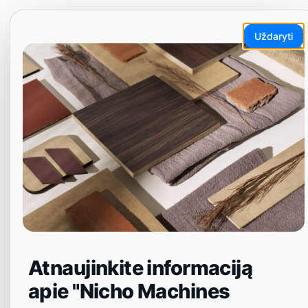
Pereiti
EN
ET
LT
DA
SV
prie
Uždaryti
turinio
Meniu
Atnaujinkite informaciją
apie "Nicho Machines