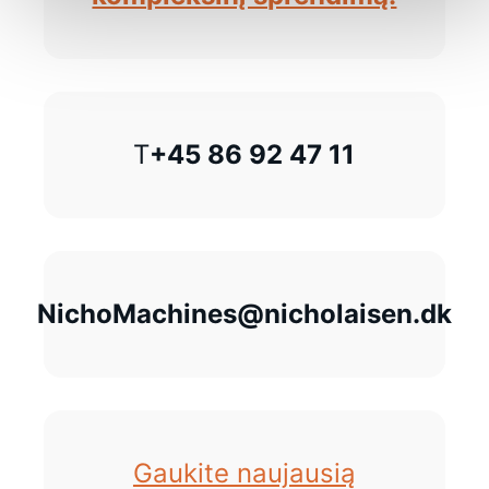
T
+45 86 92 47 11
NichoMachines@nicholaisen.dk
Gaukite naujausią