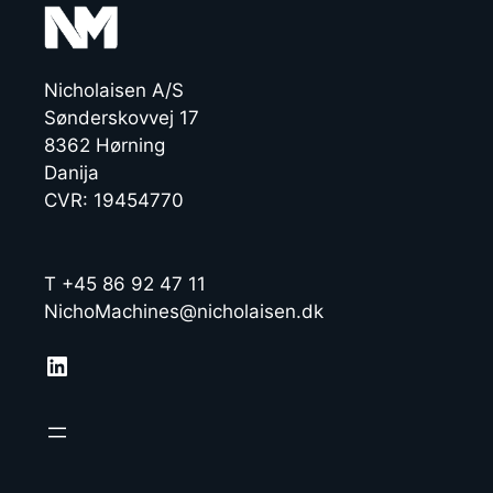
Nicholaisen A/S
Sønderskovvej 17
8362 Hørning
Danija
CVR: 19454770
T +45 86 92 47 11
NichoMachines@nicholaisen.dk
LinkedIn