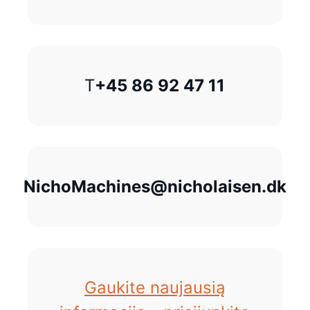
T
+45 86 92 47 11
NichoMachines@nicholaisen.dk
Gaukite naujausią