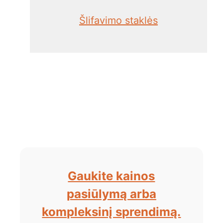
Šlifavimo staklės
Gaukite kainos
pasiūlymą arba
kompleksinį sprendimą.