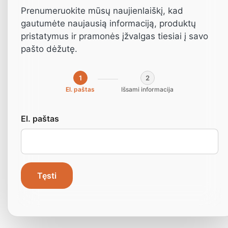
gamybos mašinos
Prenumeruokite mūsų naujienlaiškį, kad
gautumėte naujausią informaciją, produktų
pristatymus ir pramonės įžvalgas tiesiai į savo
"NichoMachines" pristato aukštos kokybės
pašto dėžutę.
ir pigias mašinas, kurios jums pasiekiamos
ranka. Lengvai tyrinėjame ir tiesiogiai
užsakome mašinas, kurioms suteikiama 3
1
2
metų garantija.
El. paštas
Išsami informacija
El. paštas
Tęsti
Pagrindinis
»
Mašinos
»
Pramoninės mašinos