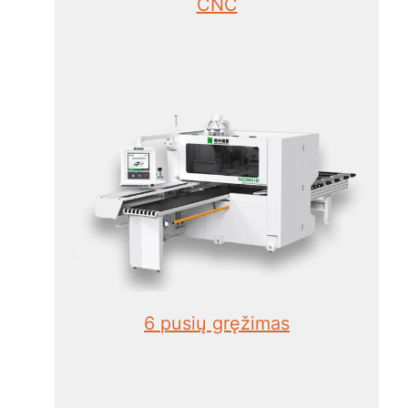
CNC
6 pusių gręžimas