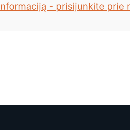
nformaciją - prisijunkite prie