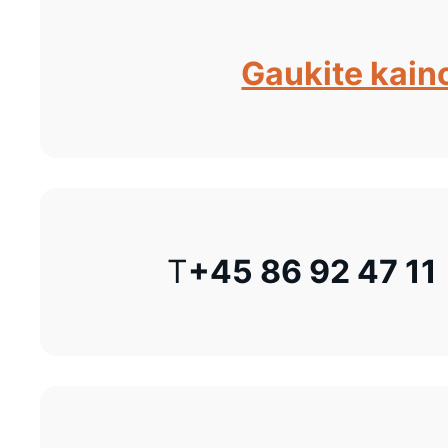
Gaukite kain
T
+45 86 92 47 11