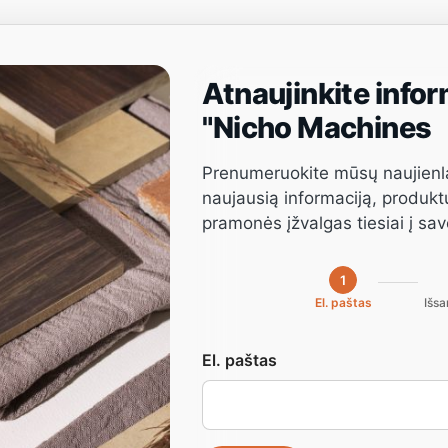
Atnaujinkite infor
Projektų valdymas
Programinė įranga
Paslauga
"Nicho Machines
Prenumeruokite mūsų naujienl
naujausią informaciją, produkt
pramonės įžvalgas tiesiai į sa
1
Pramoninės mašinos – CNC
El. paštas
Išsa
El. paštas