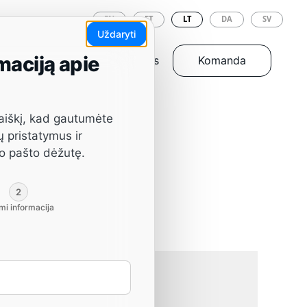
EN
ET
LT
DA
SV
Uždaryti
maciją apie
Įrankiai ir atsarginės dalys
Komanda
aiškį, kad gautumėte
ų pristatymus ir
vo pašto dėžutę.
2
mi informacija