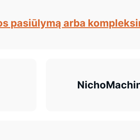
os pasiūlymą arba kompleksi
NichoMachin