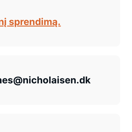
nį sprendimą.
es@nicholaisen.dk