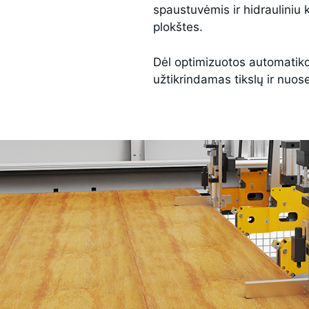
spaustuvėmis ir hidrauliniu k
plokštes.
Dėl optimizuotos automatiko
užtikrindamas tikslų ir nuos