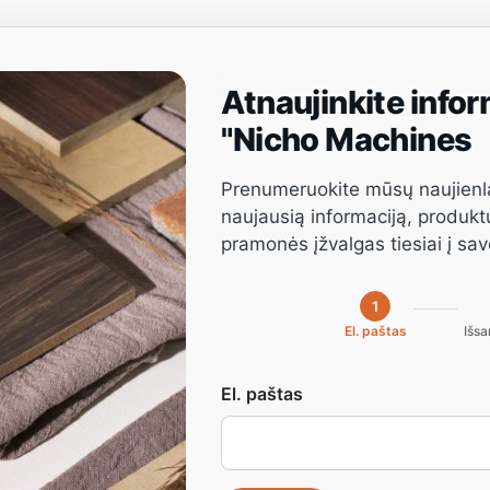
Atnaujinkite infor
Projektų valdymas
Programinė įranga
Paslauga
"Nicho Machines
Prenumeruokite mūsų naujienl
naujausią informaciją, produkt
pramonės įžvalgas tiesiai į sa
1
El. paštas
Išsa
380D“, „
El. paštas
edžiagų pjovimo