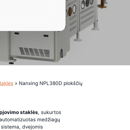
taklės
»
Nanxing NPL380D plokščių
pjovimo staklės
, sukurtos
r automatizuotas medžiagų
 sistema, dvejomis