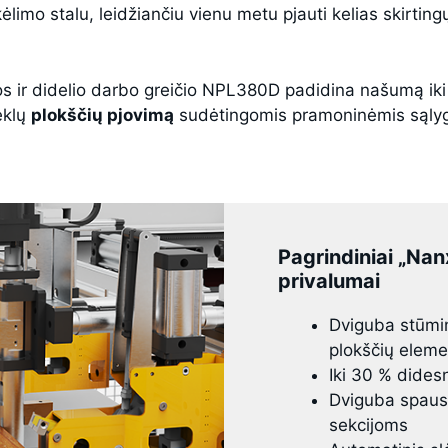
ėlimo stalu, leidžiančiu vienu metu pjauti kelias skirting
s ir didelio darbo greičio NPL380D padidina našumą iki
eklų
plokščių pjovimą
sudėtingomis pramoninėmis sąly
Pagrindiniai „Na
privalumai
Dviguba stūmim
plokščių elem
Iki 30 % didesn
Dviguba spaus
sekcijoms