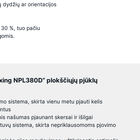
ų dydžių ar orientacijos
 30 %, tuo pačiu
gomis.
nxing NPL380D“ plokščiųjų pjūklų
o sistema, skirta vienu metu pjauti kelis
entus
is našumas pjaunant skersai ir išilgai
tuvų sistema, skirta nepriklausomoms pjovimo