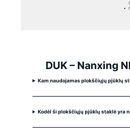
DUK – Nanxing N
Kam naudojamas plokščiųjų pjūklų s
Kodėl ši plokščiųjų pjūklų staklė yra