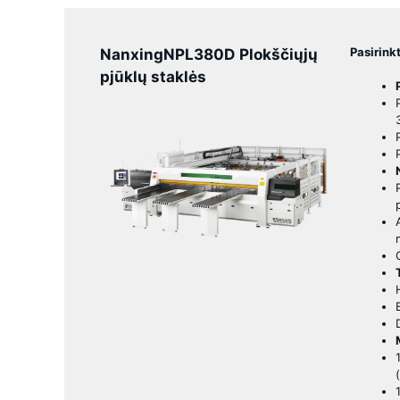
Pasirinkt
Nanxing
NPL380D
Plokščiųjų
pjūklų staklės