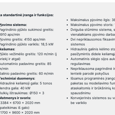
a standartinė įranga ir funkcijos:
Maksimalus pjovimo ilgis: 
Pjovimo sistema:
Maksimalus pjovimo storis:
Pagrindinio pjūklo sukimosi greitis:
Dviguba stūmimo sistema, s
3910 aps/min
vienalaikiams pjovimo darb
Pjovimo greitis: 4150 aps/min
Dvi nepriklausomos fiksavi
Pagrindinio pjūklo variklis: 18,5 kW
sistemos
Našumas:
Hidraulinis galinis kėlimo sta
Pjūklo vežimėlio greitis: 120 m/min (į
pasižymintis didele keliamąj
priekį ir atgal)
Automatinis slėgio sijos au
Automatinio padavimo greitis: 85
reguliavimas
m/min
Nepriklausoma pagrindinė i
Galinio padavimo greitis: 60 m/min
lentelė parodė pokyčius
Techniniai duomenys:
Išsamus programinės įrang
Hidraulinė keliamoji galia: 5 tonos
paketas su modeliavimo fun
Bendra galia: 40 kW
ataskaitomis ir brūkšninių 
Dulkių ištraukimas: Ø150 × 3
spausdinimu
Matmenys ir svoris:
Konvejerinės sistemos su var
13384 × 6700 × 2020 mm
be variklio
(pateikimas iš galo)
11700 × 9600 × 2020 mm