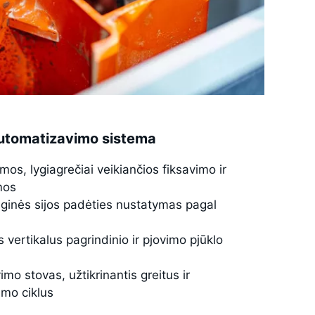
utomatizavimo sistema
mos, lygiagrečiai veikiančios fiksavimo ir
mos
ėginės sijos padėties nustatymas pagal
vertikalus pagrindinio ir pjovimo pjūklo
imo stovas, užtikrinantis greitus ir
imo ciklus