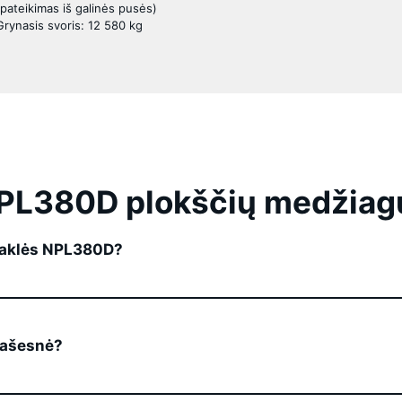
(pateikimas iš galinės pusės)
Grynasis svoris: 12 580 kg
PL380D plokščių medžiagų
taklės NPL380D?
 našesnė?