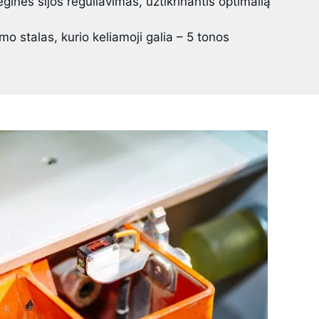
ginės sijos reguliavimas, užtikrinantis optimalią
imo stalas, kurio keliamoji galia – 5 tonos