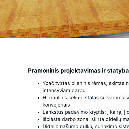
Pramoninis projektavimas ir statyba
Ypač tvirtas plieninis rėmas, skirtas 
intensyviam darbui
Hidraulinis kėlimo stalas su varomaisi
konvejeriais
Lankstus padavimo kryptis: į kairę, į 
Išplėsta darbo zona, skirta didelių 
Didelio našumo dulkių surinkimo sis