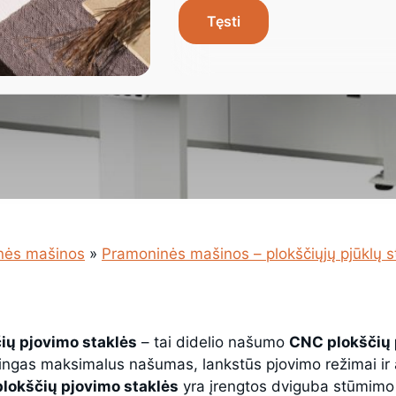
Tęsti
nės mašinos
»
Pramoninės mašinos – plokščiųjų pjūklų s
ių pjovimo staklės
– tai didelio našumo
CNC plokščių 
lingas maksimalus našumas, lankstūs pjovimo režimai i
plokščių pjovimo staklės
yra įrengtos dviguba stūmimo