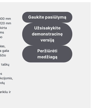
Gaukite pasiūlymą
3800 mm
 120 mm
Užsisakykite
kirta
ams
demonstracinę
mo
versiją
las,
Peržiūrėti
a galia
kščio
medžiagą
r taškų
os
kcijomis,
kodų
ikliu ir