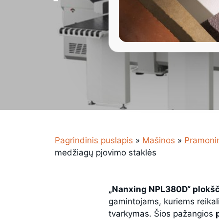
Pagrindinis puslapis
»
Mašinos
»
Pramoni
medžiagų pjovimo staklės
„Nanxing NPL380D“ plokšč
gamintojams, kuriems reika
tvarkymas. Šios pažangios