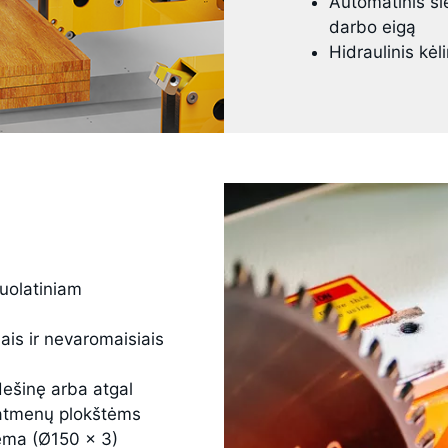
Automatinis slė
darbo eigą
Hidraulinis kėl
nuolatiniam
ais ir nevaromaisiais
dešinę arba atgal
matmenų plokštėms
tema (Ø150 × 3)