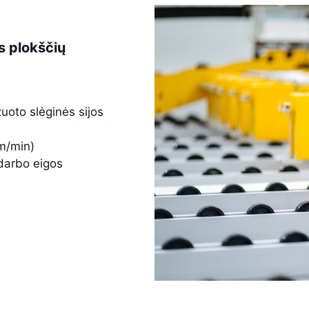
es plokščių
uoto slėginės sijos
 m/min)
darbo eigos