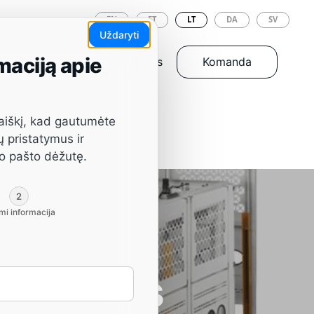
EN
ET
LT
DA
SV
Uždaryti
maciją apie
Įrankiai ir atsarginės dalys
Komanda
aiškį, kad gautumėte
ų pristatymus ir
vo pašto dėžutę.
2
mi informacija
 staklės