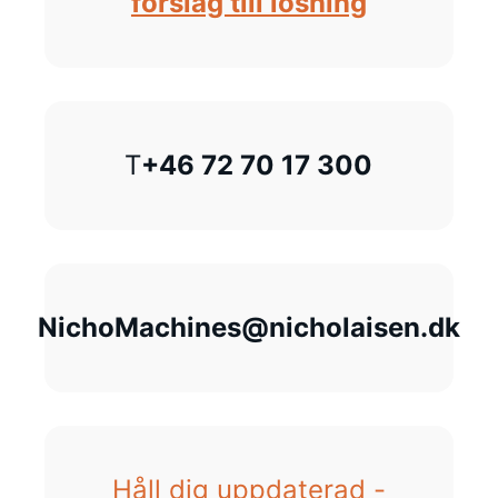
förslag till lösning
T
+46 72 70 17 300
NichoMachines@nicholaisen.dk
Håll dig uppdaterad -