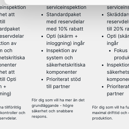
einspektion
serviceinspektion
servicein
het att
Standardpaket
Skräddar
ill
med reservdelar
reservde
ardpaket
med 10% rabatt
till 20% r
eservdelar
Opti (skärm +
Opti (skä
tion av
inloggning) ingår
ingår
m och
Inspektion av
Fokus
etskritiska
system och
produk
nenter
säkerhetskritiska
Inspektio
het att
komponenter
säkerhets
ill Opti
Prioriterat stöd
komponen
m +
till partner
Prioriterat
ning)
partner
För dig som vill ha mer än det
grundläggande - högre
 tillförlitlig
För dig som vill ha f
säkerhet och snabbare
lkontroller och
maximal drifttid och
respons.
eservdelar.
produktion.