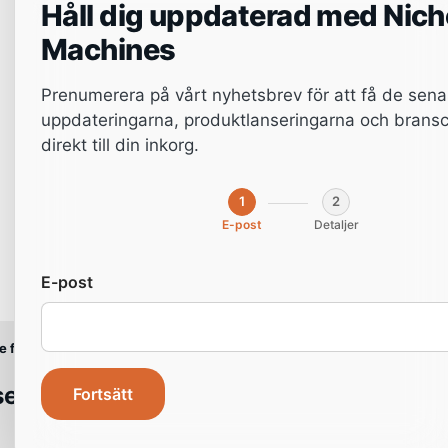
Håll dig uppdaterad med Nich
På NichoMachines är service mer än
Machines
ett avtal - det är ett partnerskap. Vi
möter dig där du är och skräddarsyr
Prenumerera på vårt nyhetsbrev för att få de sena
våra insatser efter dina behov.
uppdateringarna, produktlanseringarna och bransc
Oavsett om du söker klarhet,
direkt till din inkorg.
förbättrad tillförlitlighet eller maximal
prestanda får du en lösning som ger
dig sinnesro i vardagen och
1
2
långsiktigt värde.
E-post
Detaljer
E-post
e försäkran
Utökad driftsäkerhet
Maximal effektivite
entlig
Avancerad
Kompl
Fortsätt
1 årlig
2 årliga