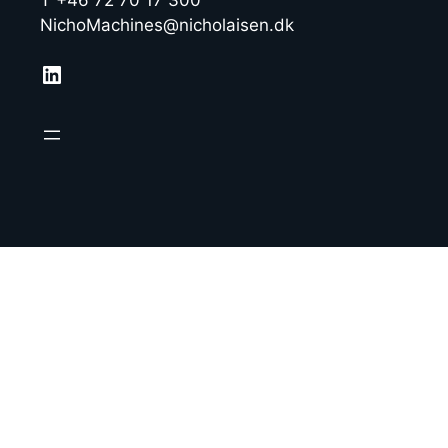
NichoMachines@nicholaisen.dk
LinkedIn