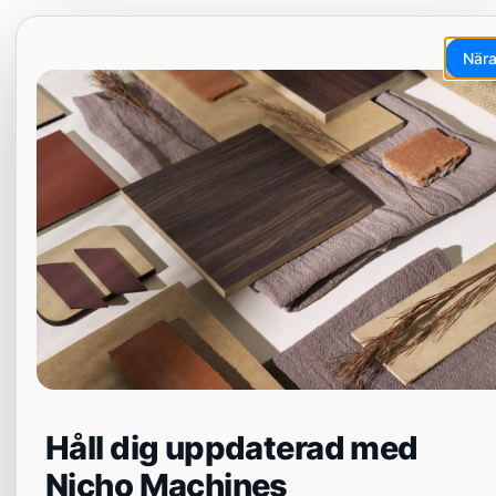
Hoppa
EN
ET
LT
DA
SV
till
När
innehåll
Meny
Håll dig uppdaterad med
Nicho Machines