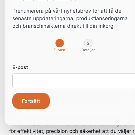
Prenumerera på vårt nyhetsbrev för att få de
senaste uppdateringarna, produktlanseringarna
och branschinsikterna direkt till din inkorg.
1
2
E-post
Detaljer
Varför en kapsåg är
E-post
ett måste för din
verkstad
Fortsätt
När du inrättar en snickeriverkstad är det avgörand
för effektivitet, precision och säkerhet att du väljer r