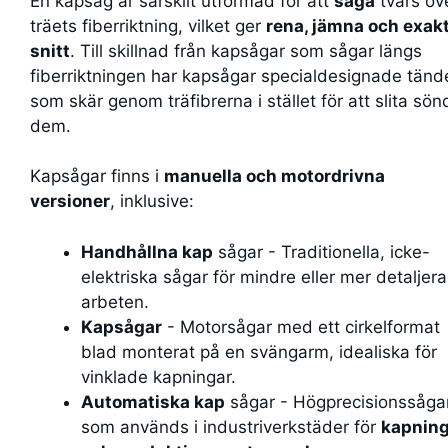
En kapsåg är särskilt utformad för att
såga
tvärs öv
träets fiberriktning, vilket ger
rena, jämna och exak
snitt
. Till skillnad från kapsågar som sågar längs
fiberriktningen har kapsågar specialdesignade tänd
som skär genom träfibrerna i stället för att slita sön
dem.
Kapsågar finns i
manuella och motordrivna
versioner
, inklusive:
Handhållna kap
sågar - Traditionella, icke-
elektriska sågar för mindre eller mer detaljer
arbeten.
Kapsågar
- Motorsågar med ett cirkelformat
blad monterat på en svängarm, idealiska för
vinklade kapningar.
Automatiska kap
sågar - Högprecisionssåga
som används i industriverkstäder för
kapnin