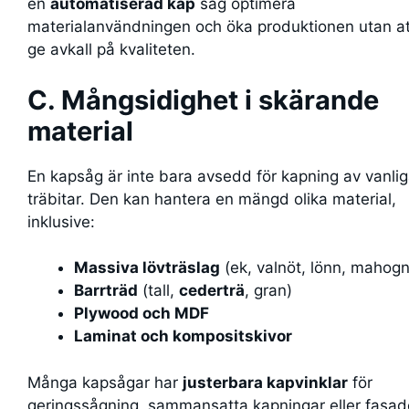
en
automatiserad kap
såg optimera
materialanvändningen och öka produktionen utan at
ge avkall på kvaliteten.
C. Mångsidighet i skärande
material
En kapsåg är inte bara avsedd för kapning av vanli
träbitar. Den kan hantera en mängd olika material,
inklusive:
Massiva lövträslag
(ek, valnöt, lönn, mahogn
Barrträd
(tall,
cederträ
, gran)
Plywood och MDF
Laminat och kompositskivor
Många kapsågar har
justerbara kapvinklar
för
geringssågning, sammansatta kapningar eller fasad