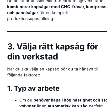
De flesta professionella träbearbetningsverkstäder
kombinerar kapsågar med CNC-fräsar, kantpress
och panelsågar
för en komplett
produktionsuppställning.
3. Välja rätt kapsåg för
din verkstad
När du ska välja en kapsåg bör du ta hänsyn till
följande faktorer:
1. Typ av arbete
Om du
behöver kapa i hög hastighet och st
volymer
är en
automatisk kap
såg
perfekt.