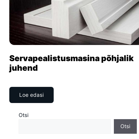
Servapealistusmasina põhjalik
juhend
Loe edasi
Otsi
Otsi