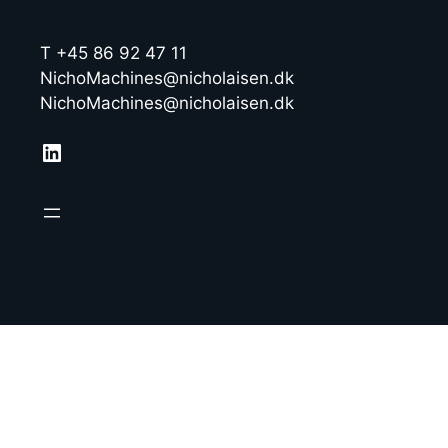
T +45 86 92 47 11
NichoMachines@nicholaisen.dk
NichoMachines@nicholaisen.dk
LinkedIn