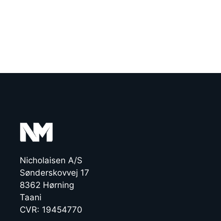
Nicholaisen A/S
Sønderskovvej 17
8362 Hørning
Taani
CVR: 19454770