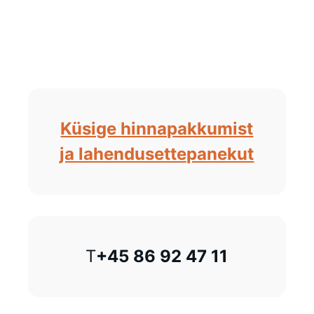
Küsige hinnapakkumist
ja lahendusettepanekut
T
+45 86 92 47 11