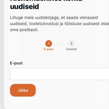
uudiseid
Liituge meie uudiskirjaga, et saada viimaseid
uudiseid, tootetutvustusi ja tööstuse uudiseid ots
oma postkasti.
1
2
E-post
Detailid
E-post
Jätka
Hooldusnäpunäited
servapealistusmasina eluea