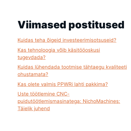
Viimased postitused
Kuidas teha õigeid investeerimisotsuseid?
Kas tehnoloogia võib käsitööoskusi
tugevdada?
Kuidas lühendada tootmise tähtaegu kvaliteeti
ohustamata?
Kas olete valmis PPWRi lahti pakkima?
Uste töötlemine CNC-
puidutöötlemismasinatega: NichoMachines:
Täielik juhend