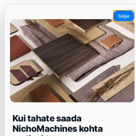
Mine
EN
ET
LT
DA
SV
sisu
Sulge
juurde
Menüü
Kui tahate saada
NichoMachines kohta
Kaasaegse