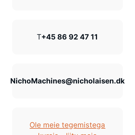
T
+45 86 92 47 11
NichoMachines@nicholaisen.dk
Ole meie tegemistega