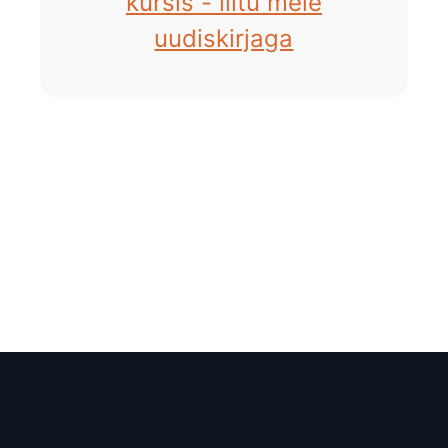
kursis - liitu meie
uudiskirjaga