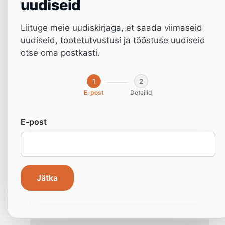
uudiseid
puidutootmise masina
Liituge meie uudiskirjaga, et saada viimaseid
NichoMachines toob teile kvaliteetsed ja
uudiseid, tootetutvustusi ja tööstuse uudiseid
odavad masinad otse käeulatuses. Teeme
otse oma postkasti.
masinate uurimise ja tellimise otse lihtsaks,
millel on 3-aastane garantii.
1
2
E-post
Detailid
E-post
Kodu
»
Masinad
»
Tööstusmasinad
Jätka