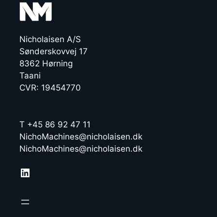
Nicholaisen A/S
Sønderskovvej 17
8362 Hørning
Taani
CVR: 19454770
T +45 86 92 47 11
NichoMachines@nicholaisen.dk
NichoMachines@nicholaisen.dk
LinkedIn