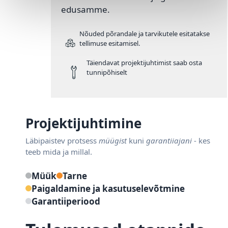
edusamme.
Nõuded põrandale ja tarvikutele esitatakse
tellimuse esitamisel.
Täiendavat projektijuhtimist saab osta
tunnipõhiselt
Projektijuhtimine
Läbipaistev protsess
müügist
kuni
garantiiajani
- kes
teeb mida ja millal.
Müük
Tarne
Paigaldamine ja kasutuselevõtmine
Garantiiperiood