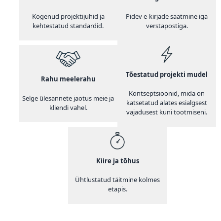
Kogenud projektijuhid ja
Pidev e-kirjade saatmine iga
kehtestatud standardid.
verstapostiga.
Tõestatud projekti mudel
Rahu meelerahu
Kontseptsioonid, mida on
Selge ülesannete jaotus meie ja
katsetatud alates esialgsest
kliendi vahel.
vajadusest kuni tootmiseni.
Kiire ja tõhus
Ühtlustatud täitmine kolmes
etapis.