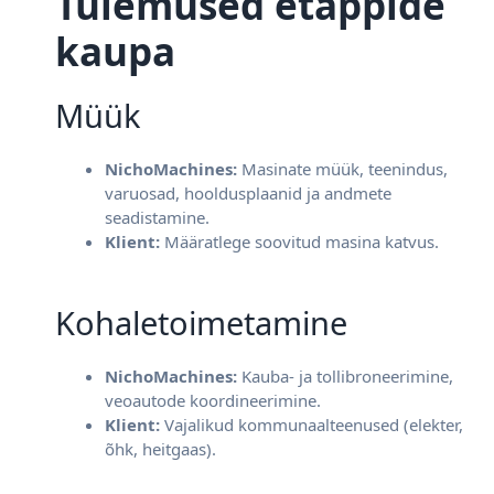
Tulemused etappide
kaupa
Müük
Teenindus, varuosad, hooldusplaanid, andmed
Kaubaveo b
NichoMachines:
Masinate müük, teenindus,
Masinate müük
NichoMachines
varuosad, hooldusplaanid ja andmete
seadistamine.
Klient:
Määratlege soovitud masina katvus.
Müük
Kohaletoimetamine
NichoMachines:
Kauba- ja tollibroneerimine,
veoautode koordineerimine.
Klient:
Vajalikud kommunaalteenused (elekter,
õhk, heitgaas).
Määrake soovitud katvus
Kõrv