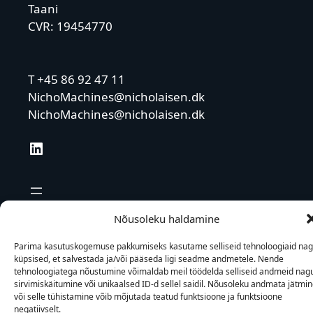
Taani
CVR: 19454770
T +45 86 92 47 11
NichoMachines@nicholaisen.dk
NichoMachines@nicholaisen.dk
LinkedIn
Nõusoleku haldamine
Parima kasutuskogemuse pakkumiseks kasutame selliseid tehnoloogiaid na
küpsised, et salvestada ja/või pääseda ligi seadme andmetele. Nende
tehnoloogiatega nõustumine võimaldab meil töödelda selliseid andmeid nag
sirvimiskäitumine või unikaalsed ID-d sellel saidil. Nõusoleku andmata jätmi
või selle tühistamine võib mõjutada teatud funktsioone ja funktsioone
negatiivselt.