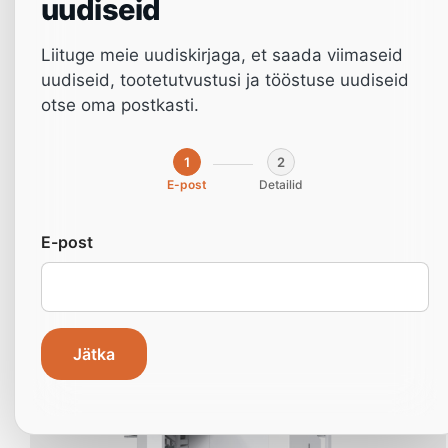
uudiseid
Liituge meie uudiskirjaga, et saada viimaseid
uudiseid, tootetutvustusi ja tööstuse uudiseid
otse oma postkasti.
1
2
E-post
Detailid
ND712DTL
E-post
Jätka