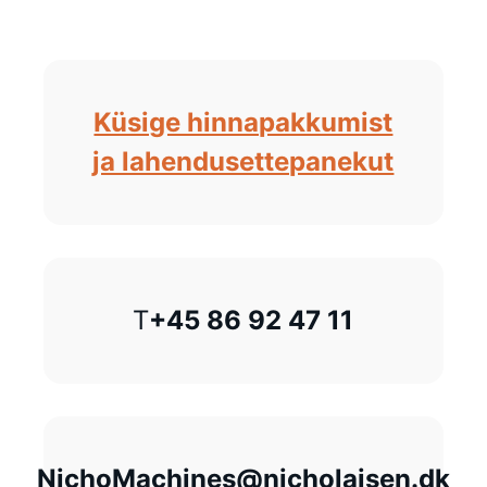
Küsige hinnapakkumist
ja lahendusettepanekut
T
+45 86 92 47 11
NichoMachines@nicholaisen.dk