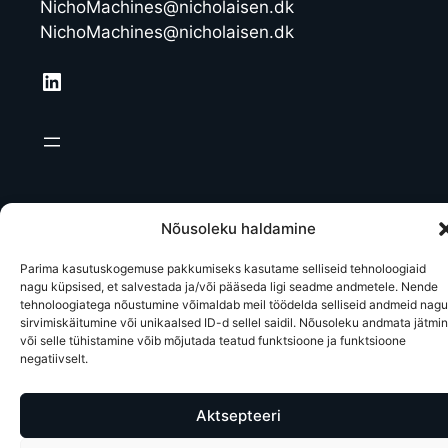
NichoMachines@nicholaisen.dk
NichoMachines@nicholaisen.dk
LinkedIn
Nõusoleku haldamine
Parima kasutuskogemuse pakkumiseks kasutame selliseid tehnoloogiaid
nagu küpsised, et salvestada ja/või pääseda ligi seadme andmetele. Nende
tehnoloogiatega nõustumine võimaldab meil töödelda selliseid andmeid nagu
sirvimiskäitumine või unikaalsed ID-d sellel saidil. Nõusoleku andmata jätmi
või selle tühistamine võib mõjutada teatud funktsioone ja funktsioone
negatiivselt.
Aktsepteeri