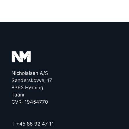
Nicholaisen A/S
Sønderskovvej 17
8362 Hørning
Taani
CVR: 19454770
T +45 86 92 47 11