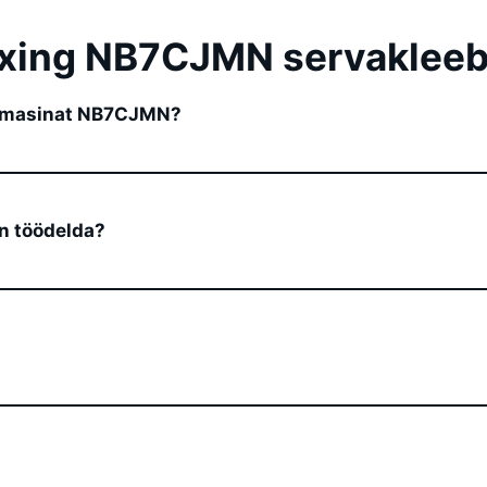
xing NB7CJMN servaklee
ismasinat NB7CJMN?
n töödelda?