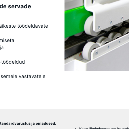
ide servade
väikeste töödeldavate
umiseta
ja
-töödeldud
tasemele vastavatele
standardvarustus ja omadused:
Kahe liimimisseadme kompl