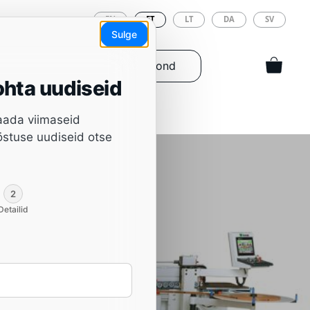
EN
ET
LT
DA
SV
Sulge
stad ja varuosad
Meeskond
hta uudiseid
saada viimaseid
ööstuse uudiseid otse
2
Detailid