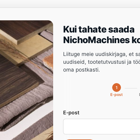
Kui tahate saada
Projektijuhtimine
Tarkvara
Teenus
Töörii
NichoMachines ko
Liituge meie uudiskirjaga, et 
uudiseid, tootetutvustusi ja t
oma postkasti.
7CJMN,
1
E-post
mismasin
E-post