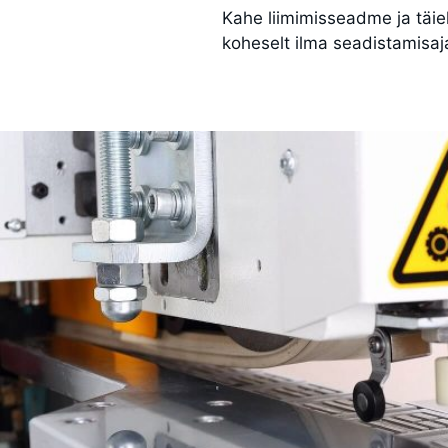
Kahe liimimisseadme ja täi
koheselt ilma seadistamisaj