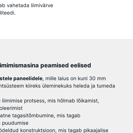
ab vahetada liimivärve
iteedi.
imimismasina peamised eelised
stele paneelidele
, mille laius on kuni 30 mm
süsteem kiireks üleminekuks heleda ja tumeda
 liimimise protsess, mis hõlmab lõikamist,
oleerimist
aatne tagasitõmbumine, mis tagab
a puudumise
eldud konstruktsioon, mis tagab pikaajalise