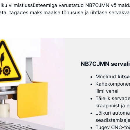
eliku viimistlussüsteemiga varustatud NB7CJMN võimald
ata, tagades maksimaalse tõhususe ja ühtlase servakval
NB7CJMN servali
Mõeldud
kitsa
Kahekomponent
liimi vahel
Täielik servade
kraapimist ja p
Lõikuri autom
seadistamisaj
Tugev CNC-tööd