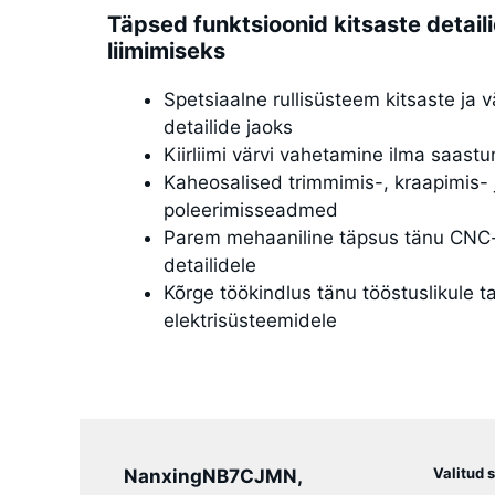
Täpsed funktsioonid kitsaste detail
liimimiseks
Spetsiaalne rullisüsteem kitsaste ja 
detailide jaoks
Kiirliimi värvi vahetamine ilma saast
Kaheosalised trimmimis-, kraapimis- 
poleerimisseadmed
Parem mehaaniline täpsus tänu CNC
detailidele
Kõrge töökindlus tänu tööstuslikule 
elektrisüsteemidele
Valitud 
Nanxing
NB7CJMN,