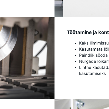
Töötamine ja kontr
Kaks liimimissü
Kasutamata lõ
Paindlik sööda 
Nurgade lõikam
Lihtne kasutada
kasutamiseks