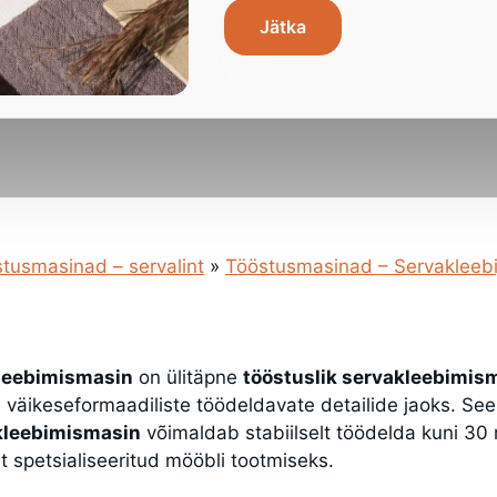
Jätka
tusmasinad – servalint
»
Tööstusmasinad – Servakleebij
leebimismasin
on ülitäpne
tööstuslik servakleebimis
a väikeseformaadiliste töödeldavate detailide jaoks. Se
kleebimismasin
võimaldab stabiilselt töödelda kuni 30
t spetsialiseeritud mööbli tootmiseks.