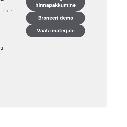
hinnapakkumine
apimis-
Broneeri
demo
Vaata materjale
ed