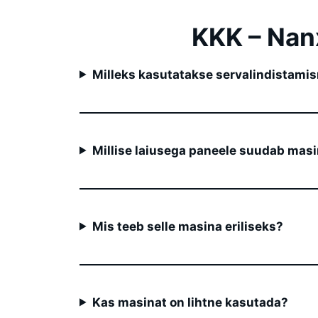
KKK – Nan
Milleks kasutatakse servalindistam
Millise laiusega paneele suudab masi
Mis teeb selle masina eriliseks?
Kas masinat on lihtne kasutada?