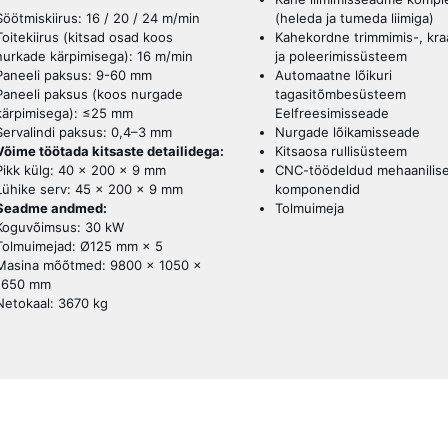
Söötmiskiirus: 16 / 20 / 24 m/min
(heleda ja tumeda liimiga)
Toitekiirus (kitsad osad koos
Kahekordne trimmimis-, kra
nurkade kärpimisega): 16 m/min
ja poleerimissüsteem
Paneeli paksus: 9-60 mm
Automaatne lõikuri
Paneeli paksus (koos nurgade
tagasitõmbesüsteem
kärpimisega): ≤25 mm
Eelfreesimisseade
Servalindi paksus: 0,4–3 mm
Nurgade lõikamisseade
Võime töötada kitsaste detailidega:
Kitsaosa rullisüsteem
Pikk külg: 40 × 200 × 9 mm
CNC-töödeldud mehaanilis
Lühike serv: 45 × 200 × 9 mm
komponendid
Seadme andmed:
Tolmuimeja
Koguvõimsus: 30 kW
Tolmuimejad: Ø125 mm × 5
Masina mõõtmed: 9800 × 1050 ×
1650 mm
Netokaal: 3670 kg