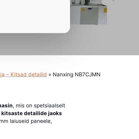
a – Kitsad detailid
»
Nanxing NB7CJMN
masin
, mis on spetsiaalselt
e
kitsaste detailide jaoks
 mm laiuseid paneele,