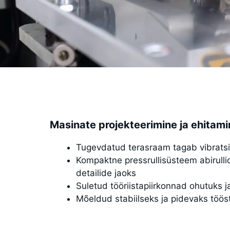
Masinate projekteerimine ja ehitami
Tugevdatud terasraam tagab vibrats
Kompaktne pressrullisüsteem abirulli
detailide jaoks
Suletud tööriistapiirkonnad ohutuks 
Mõeldud stabiilseks ja pidevaks töös