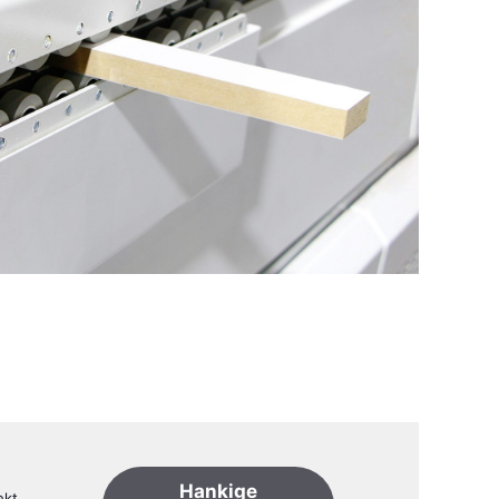
Hankige
ekt