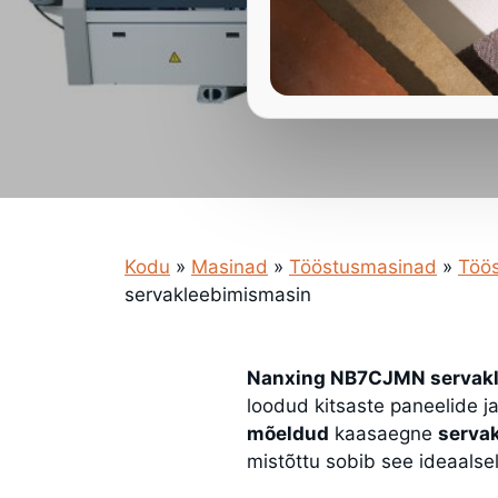
Kodu
»
Masinad
»
Tööstusmasinad
»
Töös
servakleebimismasin
Nanxing NB7CJMN servak
loodud kitsaste paneelide j
mõeldud
kaasaegne
serva
mistõttu sobib see ideaalsel