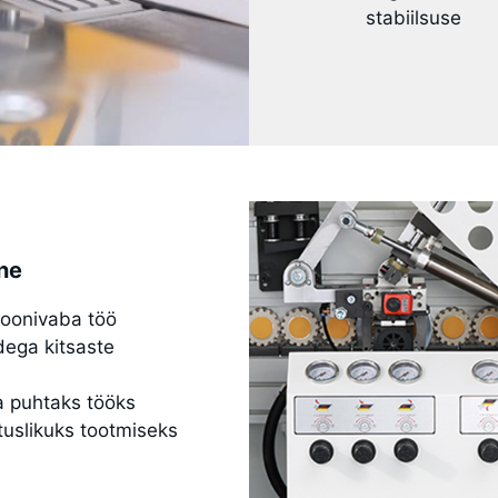
stabiilsuse
ne
ioonivaba töö
dega kitsaste
ja puhtaks tööks
tuslikuks tootmiseks