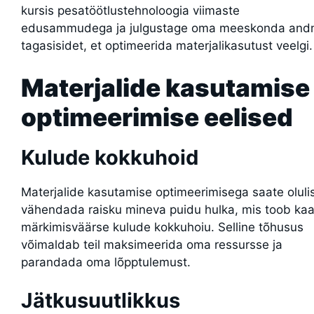
kursis pesatöötlustehnoloogia viimaste
edusammudega ja julgustage oma meeskonda an
tagasisidet, et optimeerida materjalikasutust veelgi.
Materjalide kasutamise
optimeerimise eelised
Kulude kokkuhoid
Materjalide kasutamise optimeerimisega saate olulis
vähendada raisku mineva puidu hulka, mis toob ka
märkimisväärse kulude kokkuhoiu. Selline tõhusus
võimaldab teil maksimeerida oma ressursse ja
parandada oma lõpptulemust.
Jätkusuutlikkus