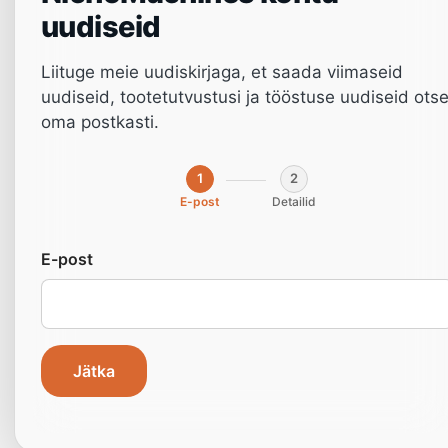
uudiseid
Liituge meie uudiskirjaga, et saada viimaseid
uudiseid, tootetutvustusi ja tööstuse uudiseid ots
oma postkasti.
1
2
E-post
Detailid
Materjalikasutuse
optimeerimine
E-post
nesting masinate
abil:
Jätka
Puidutöötlemise