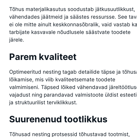
Tõhus materjalikasutus soodustab jätkusuutlikkust,
vähendades jäätmeid ja säästes ressursse. See tav
ei ole mitte ainult keskkonnasõbralik, vaid vastab k
tarbijate kasvavale nõudlusele säästvate toodete
järele.
Parem kvaliteet
Optimeeritud nesting tagab detailide täpse ja tõhus
lõikamise, mis viib kvaliteetsemate toodete
valmimiseni. Täpsed lõiked vähendavad järeltöötlus
vajadust ning parandavad valmistoote üldist esteetil
ja struktuurilist terviklikkust.
Suurenenud tootlikkus
Tõhusad nesting protsessid tõhustavad tootmist,