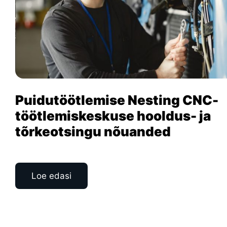
Puidutöötlemise Nesting CNC-
töötlemiskeskuse hooldus- ja
tõrkeotsingu nõuanded
Loe edasi