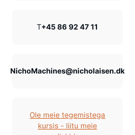
T
+45 86 92 47 11
NichoMachines@nicholaisen.dk
Ole meie tegemistega
kursis - liitu meie