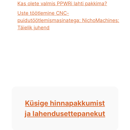
Kas olete valmis PPWRi lahti pakkima?
Uste töötlemine CNC-
puidutöötlemismasinatega: NichoMachines:
Täielik juhend
Küsige hinnapakkumist
ja lahendusettepanekut