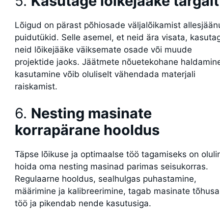
5.
Kasutage lõikejääke targalt
Lõigud on pärast põhiosade väljalõikamist allesjää
puidutükid. Selle asemel, et neid ära visata, kasuta
neid lõikejääke väiksemate osade või muude
projektide jaoks. Jäätmete nõuetekohane haldamine
kasutamine võib oluliselt vähendada materjali
raiskamist.
6.
Nesting masinate
korrapärane hooldus
Täpse lõikuse ja optimaalse töö tagamiseks on oluli
hoida oma nesting masinad parimas seisukorras.
Regulaarne hooldus, sealhulgas puhastamine,
määrimine ja kalibreerimine, tagab masinate tõhusa
töö ja pikendab nende kasutusiga.