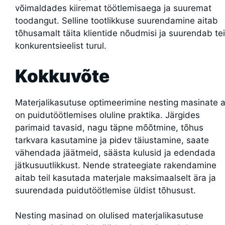
võimaldades kiiremat töötlemisaega ja suuremat
toodangut. Selline tootlikkuse suurendamine aitab
tõhusamalt täita klientide nõudmisi ja suurendab te
konkurentsieelist turul.
Kokkuvõte
Materjalikasutuse optimeerimine nesting masinate a
on puidutöötlemises oluline praktika. Järgides
parimaid tavasid, nagu täpne mõõtmine, tõhus
tarkvara kasutamine ja pidev täiustamine, saate
vähendada jäätmeid, säästa kulusid ja edendada
jätkusuutlikkust. Nende strateegiate rakendamine
aitab teil kasutada materjale maksimaalselt ära ja
suurendada puidutöötlemise üldist tõhusust.
Nesting masinad on olulised materjalikasutuse