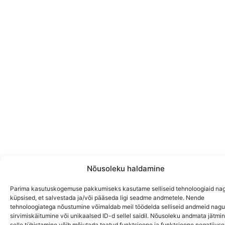
Nõusoleku haldamine
Parima kasutuskogemuse pakkumiseks kasutame selliseid tehnoloogiaid na
küpsised, et salvestada ja/või pääseda ligi seadme andmetele. Nende
tehnoloogiatega nõustumine võimaldab meil töödelda selliseid andmeid nagu
sirvimiskäitumine või unikaalsed ID-d sellel saidil. Nõusoleku andmata jätmin
selle tühistamine võib mõjutada teatud funktsioone ja funktsioone negatiivsel