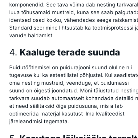
komponendid. See tava võimaldab nesting tarkvara
luua tõhusamaid mustreid, kuna see saab paigutad
identsed osad kokku, vähendades seega raiskamist
Standardiseerimine lihtsustab ka tootmisprotsessi j
varude haldamist.
4.
Kaaluge terade suunda
Puidutöötlemisel on puidurajooni suund oluline nii
tugevuse kui ka esteetilistel põhjustel. Kui seadistat
oma nesting mustreid, veenduge, et puidumassi
suund on õigesti joondatud. Mõni täiustatud nestin
tarkvara suudab automaatselt kohandada detailid ni
et need säilitaksid õige puidusuuna, mis aitab
optimeerida materjalikasutust ilma kvaliteedist
järeleandmisi tegemata.