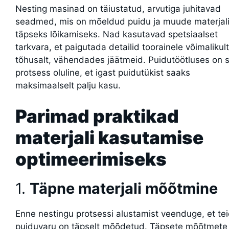
Nesting masinad on täiustatud, arvutiga juhitavad
seadmed, mis on mõeldud puidu ja muude materjal
täpseks lõikamiseks. Nad kasutavad spetsiaalset
tarkvara, et paigutada detailid toorainele võimalikult
tõhusalt, vähendades jäätmeid. Puidutöötluses on 
protsess oluline, et igast puidutükist saaks
maksimaalselt palju kasu.
Parimad praktikad
materjali kasutamise
optimeerimiseks
1.
Täpne materjali mõõtmine
Enne nestingu protsessi alustamist veenduge, et tei
puiduvaru on täpselt mõõdetud. Täpsete mõõtmete