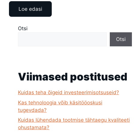
Loe edasi
Otsi
Otsi
Viimased postitused
Kuidas teha õigeid investeerimisotsuseid?
Kas tehnoloogia võib käsitööoskusi
tugevdada?
Kuidas lühendada tootmise tähtaegu kvaliteeti
ohustamata?