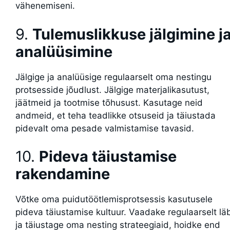
vähenemiseni.
9.
Tulemuslikkuse jälgimine j
analüüsimine
Jälgige ja analüüsige regulaarselt oma nestingu
protsesside jõudlust. Jälgige materjalikasutust,
jäätmeid ja tootmise tõhusust. Kasutage neid
andmeid, et teha teadlikke otsuseid ja täiustada
pidevalt oma pesade valmistamise tavasid.
10.
Pideva täiustamise
rakendamine
Võtke oma puidutöötlemisprotsessis kasutusele
pideva täiustamise kultuur. Vaadake regulaarselt läb
ja täiustage oma nesting strateegiaid, hoidke end