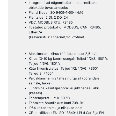
Integreeritud nägemissüsteem paindlikuks
objektide tuvastamiseks
Flansi liides: ISO 9409-1-50-4-M6
Flantside: 2 DI, 2 DO, 24
VDC, MODBUS RTU, RS485
Toetatud protokollid: MODBUS, CAN, RS485,
EtherCAT
(lisavarustus: Ethernet/IP, Profinet).
Maksimaalne kiirus tööriista otsas: 2,5 m/s
Kiirus (3-10 kg koormusega): Teljed 1/2/3: 150°/s
Teljed 4/5/6: 180°/s
Käte liikumisulatus: Teljed 1/2/4/5/6: ±360°
Teljed 3: ±160°.
Paigaldamine mis tahes nurga all (põrandale,
seinale, lakke)
Juhtimine kasutajasõbraliku juhtpaneeli abil
(kaasas)
Töötemperatuur: 0-50 °C
Töötajate õhuniiskus: kuni 70% RH
IP54 kaitse tolmu ja niiskuse eest
CE-sertifikaat: EN ISO 13849-1 PLd Cat.3 ja EN