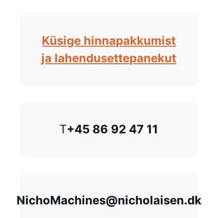
Küsige hinnapakkumist
ja lahendusettepanekut
T
+45 86 92 47 11
NichoMachines@nicholaisen.dk