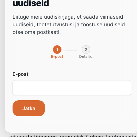
uudiseid
Liituge meie uudiskirjaga, et saada viimaseid
uudiseid, tootetutvustusi ja tööstuse uudiseid
otse oma postkasti.
1
2
E-post
Detailid
E-post
Kodu
»
Robootika
»
Cobot-seeria
Jätka
NichoMachinesi Cobot-seeria koosneb kolmest
koostööroboti mudelist: 5 kg, 10 kg ja 20 kg. Seeria
on välja töötatud tööstusettevõtetele, kes soovivad