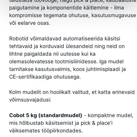
täiustada töövooge, nagu pick & place, kaubaaluste
paigutamine ja komponentide käitlemine - ilma
kompromisse tegemata ohutuse, kasutusmugavuse
või eelarve osas.
Robotid võimaldavad automatiseerida käsitsi
tehtavaid ja korduvaid ülesandeid ning neid on
lihtne paigaldada nii uutesse kui ka
olemasolevatesse tootmisliinidesse. Iga mudel
tarnitakse kasutusvalmis, koos juhtimisplaadi ja
CE-sertifikaadiga ohutusega.
Kolm mudelit on hoolikalt valitud, et katta erinevaid
võimsusvajadusi:
Cobot 5 kg (standardmudel)
- kompaktne mudel,
mis hõlbustab käsitsemist ja pick & place'i
väiksemates tööpiirkondades.