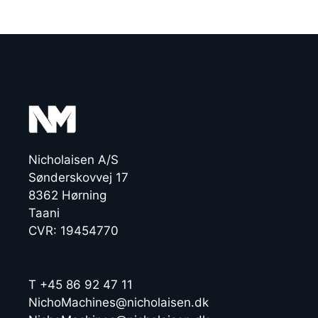
Nicholaisen A/S
Sønderskovvej 17
8362 Hørning
Taani
CVR: 19454770
T +45 86 92 47 11
NichoMachines@nicholaisen.dk