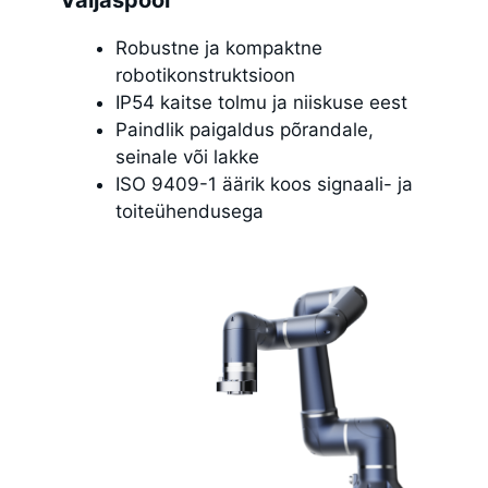
Väljaspool
Robustne ja kompaktne
robotikonstruktsioon
IP54 kaitse tolmu ja niiskuse eest
Paindlik paigaldus põrandale,
seinale või lakke
ISO 9409-1 äärik koos signaali- ja
toiteühendusega