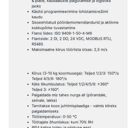
& place, kaubaaluste paigutamise ja logistika
jaoks
Käsitsi programmeerimine lohistamisrežiimi
kaudu
Sisseehitatud pöördemomendiandurid ja aktiivne
kokkupõrke tuvastamine
Flansi liides: ISO 9409-1-50-4-M6
Flantside: 2 DI, 2 DO, 24 VDC, MODBUS RTU,
RS485
Maksimaalne kiirus tööriista otsas: 2,5 m/s
Kiirus (3-10 kg koormusega): Teljed 1/2/3: 150°/s
Teljed 4/5/6: 180°/s
Käte liikumisulatus: Teljed 1/2/4/5/6: ±360°
Teljed 3: ±160°.
Paigaldada mis tahes nurga all (põrandale,
seinale, lakke)
Tarnitakse koos juhtimisplaadiga - valmis kiireks
paigaldamiseks
Töötemperatuur: 0-50 °C
Töötajate õhuniiskus: kuni 70% RH
IP54 kaitse tolmu ja niiskuse eest