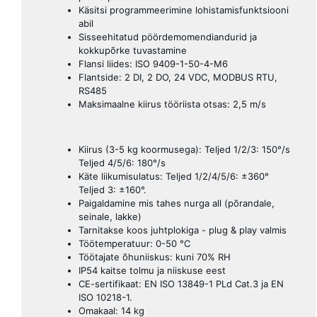
Käsitsi programmeerimine lohistamisfunktsiooni
abil
Sisseehitatud pöördemomendiandurid ja
kokkupõrke tuvastamine
Flansi liides: ISO 9409-1-50-4-M6
Flantside: 2 DI, 2 DO, 24 VDC, MODBUS RTU,
RS485
Maksimaalne kiirus tööriista otsas: 2,5 m/s
Kiirus (3-5 kg koormusega): Teljed 1/2/3: 150°/s
Teljed 4/5/6: 180°/s
Käte liikumisulatus: Teljed 1/2/4/5/6: ±360°
Teljed 3: ±160°.
Paigaldamine mis tahes nurga all (põrandale,
seinale, lakke)
Tarnitakse koos juhtplokiga - plug & play valmis
Töötemperatuur: 0-50 °C
Töötajate õhuniiskus: kuni 70% RH
IP54 kaitse tolmu ja niiskuse eest
CE-sertifikaat: EN ISO 13849-1 PLd Cat.3 ja EN
ISO 10218-1.
Omakaal: 14 kg