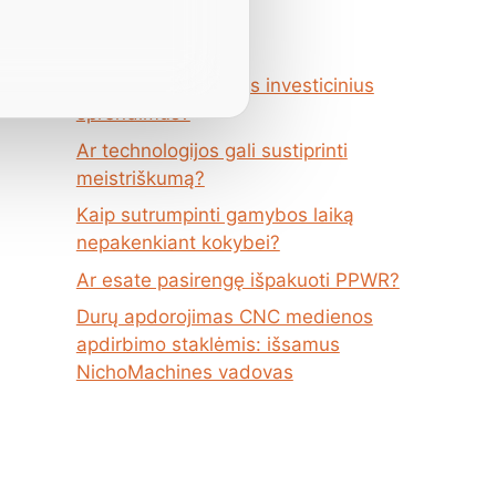
žinutės
Kaip priimti teisingus investicinius
sprendimus?
Ar technologijos gali sustiprinti
meistriškumą?
Kaip sutrumpinti gamybos laiką
nepakenkiant kokybei?
Ar esate pasirengę išpakuoti PPWR?
Durų apdorojimas CNC medienos
apdirbimo staklėmis: išsamus
NichoMachines vadovas