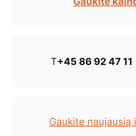
Gaukite kain
T
+45 86 92 47 11
Gaukite naujausią i