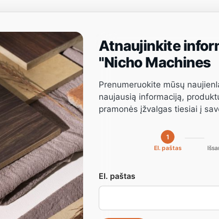
Atnaujinkite infor
Projektų valdymas
Programinė įranga
Paslauga
"Nicho Machines
Prenumeruokite mūsų naujienl
naujausią informaciją, produkt
pramonės įžvalgas tiesiai į sa
1
El. paštas
Išsa
El. paštas