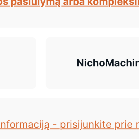
os pasiūlymą arba kompleksi
NichoMachin
nformaciją - prisijunkite prie