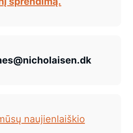
nį sprendimą.
es@nicholaisen.dk
 mūsų naujienlaiškio