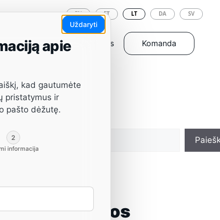
EN
ET
LT
DA
SV
Uždaryti
maciją apie
Įrankiai ir atsarginės dalys
Komanda
aiškį, kad gautumėte
ų pristatymus ir
vo pašto dėžutę.
Paieška
2
Paieš
mi informacija
Naujausios