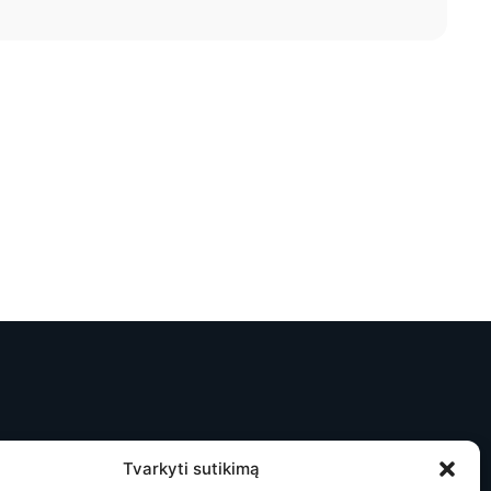
Tvarkyti sutikimą
auti naujienas