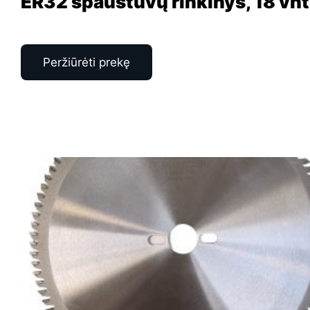
ER32 spaustuvų rinkinys, 18 vnt
Peržiūrėti prekę