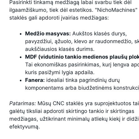
Pasirinkti tinkamą medžiagą labai svarbu tiek dėl
ilgaamžiškumo, tiek dėl estetikos. "NichoMachines
staklės gali apdoroti įvairias medžiagas:
Medžio masyvas:
Aukštos klasės durys,
pavyzdžiui, ąžuolo, klevo ar raudonmedžio, sk
aukščiausios klasės durims.
MDF (vidutinio tankio medienos plaušų plok
Tai ekonomiškas pasirinkimas, kurį lengva apdi
kuris pasižymi lygia apdaila.
Fanera:
idealiai tinka pagrindinių durų
komponentams arba biudžetinėms konstrukci
Patarimas:
Mūsų CNC staklės yra suprojektuotos tai
galėtų tiksliai apdoroti skirtingo tankio ir skirtingas
medžiagas, užtikrinant minimalų atliekų kiekį ir didž
efektyvumą.