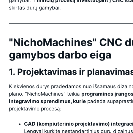
gamybai, ir
minčių procesą investuojant į CNC sta
skirtas durų gamybai.
"NichoMachines" CNC d
gamybos darbo eiga
1. Projektavimas ir planavima
Kiekvienos durys pradedamos nuo išsamaus dizain
plano. "NichoMachines" teikia
programinės įrango
integravimo sprendimus, kurie
padeda supaprastin
projektavimo procesą:
CAD (kompiuterinio projektavimo) integraci
Lengvai kurkite nestandartinius durų dizainus