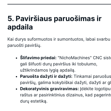
5. Paviršiaus paruošimas ir
apdaila
Kai durys suformuotos ir sumontuotos, labai svarbu
paruošti paviršių.
Šlifavimo priedai:
"NichoMachines" CNC sis
gali šlifuoti durų paviršius iki tobulumo,
užtikrindamos lygią apdailą.
Paruošta dažyti ir dažyti:
Tinkamai paruošu
paviršių, galima kokybiškai dažyti, dažyti ar gl
Dekoratyvinis graviravimas:
Įdėkite logotipu
raštus ar pasirinktinius dizainus, kad pageri
durų estetiką.