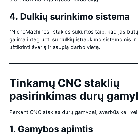
4. Dulkių surinkimo sistema
"NichoMachines" staklės sukurtos taip, kad jas būt
galima integruoti su dulkių ištraukimo sistemomis ir
užtikrinti švarią ir saugią darbo vietą.
Tinkamų CNC staklių
pasirinkimas durų gamy
Perkant CNC stakles durų gamybai, svarbūs keli veik
1. Gamybos apimtis