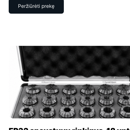
Peržiūrėti prekę