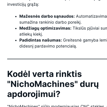
investicijų grąžą:
Mažesnės darbo sąnaudos:
Automatizavima
sumažina rankinio darbo poreikį.
Medžiagų optimizavimas:
Tikslūs pjūviai s
atliekų kiekį.
Padidintas našumas:
Greitesnė gamyba lem
didesnį pardavimo potencialą.
Kodėl verta rinktis
"NichoMachines" durų
apdorojimui?
"NichoMachines" siūlo moderniausias CNC stakles, 