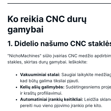
Ko reikia CNC durų
gamybai
1. Didelio našumo CNC staklė
"NichoMachines" siūlo įvairias CNC medžio apdirbi
stakles, skirtas durų gamybai. Ieškokite:
Vakuuminiai stalai:
Saugiai laikykite medžia
kad būtų galima tiksliai pjauti.
Kelių ašių galimybės:
Sudėtingesniems proj
ir kraštų profiliavimui.
Automatiniai įrankių keitikliai:
Leidžia sklan
pereiti nuo vieno pjovimo įrankio prie kito.