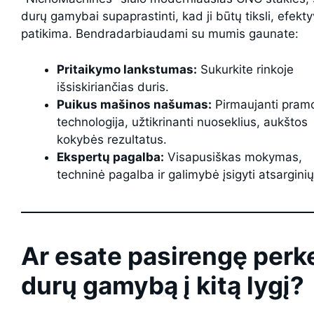
durų gamybai supaprastinti, kad ji būtų tiksli, efektyv
patikima. Bendradarbiaudami su mumis gaunate:
Pritaikymo lankstumas:
Sukurkite rinkoje
išsiskiriančias duris.
Puikus mašinos našumas:
Pirmaujanti pram
technologija, užtikrinanti nuoseklius, aukštos
kokybės rezultatus.
Ekspertų pagalba:
Visapusiškas mokymas,
techninė pagalba ir galimybė įsigyti atsarginių
Ar esate pasirengę perke
durų gamybą į kitą lygį?