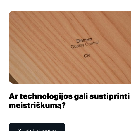
Ar technologijos gali sustiprinti
meistriškumą?
Skaityti daugiau