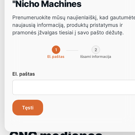
"Nicho Machines
Prenumeruokite mūsų naujienlaiškį, kad gautumėt
naujausią informaciją, produktų pristatymus ir
pramonės įžvalgas tiesiai į savo pašto dėžutę.
1
2
El. paštas
Išsami informacija
El. paštas
Tęsti
Durų apdorojimas