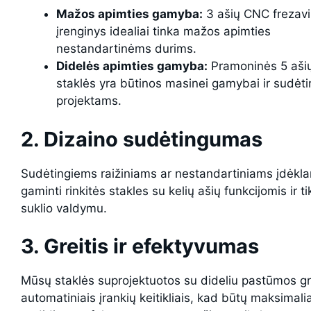
Mažos apimties gamyba:
3 ašių CNC frezav
įrenginys idealiai tinka mažos apimties
nestandartinėms durims.
Didelės apimties gamyba:
Pramoninės 5 aši
staklės yra būtinos masinei gamybai ir sudėt
projektams.
2. Dizaino sudėtingumas
Sudėtingiems raižiniams ar nestandartiniams įdėkl
gaminti rinkitės stakles su kelių ašių funkcijomis ir ti
suklio valdymu.
3. Greitis ir efektyvumas
Mūsų staklės suprojektuotos su dideliu pastūmos gre
automatiniais įrankių keitikliais, kad būtų maksimalia