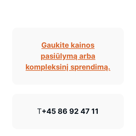
Gaukite kainos
pasiūlymą arba
kompleksinį sprendimą.
T
+45 86 92 47 11