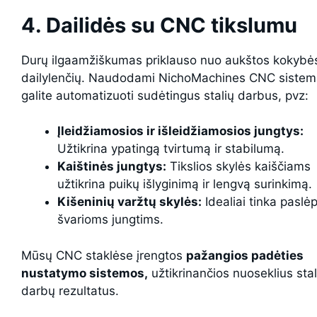
4. Dailidės su CNC tikslumu
Durų ilgaamžiškumas priklauso nuo aukštos kokybė
dailylenčių. Naudodami NichoMachines CNC siste
galite automatizuoti sudėtingus stalių darbus, pvz:
Įleidžiamosios ir išleidžiamosios jungtys:
Užtikrina ypatingą tvirtumą ir stabilumą.
Kaištinės jungtys:
Tikslios skylės kaiščiams
užtikrina puikų išlyginimą ir lengvą surinkimą.
Kišeninių varžtų skylės:
Idealiai tinka paslė
švarioms jungtims.
Mūsų CNC staklėse įrengtos
pažangios padėties
nustatymo sistemos,
užtikrinančios nuoseklius stal
darbų rezultatus.