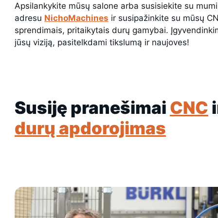
Apsilankykite mūsų salone arba susisiekite su mumi
adresu
NichoMachines
ir susipažinkite su mūsų C
sprendimais, pritaikytais durų gamybai. Įgyvendink
jūsų viziją, pasitelkdami tikslumą ir naujoves!
Susiję pranešimai
CNC
i
durų apdorojimas