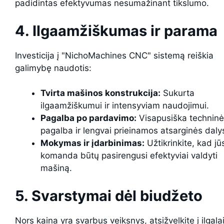
padidintas efektyvumas nesumažinant tikslumo.
4. Ilgaamžiškumas ir parama
Investicija į "NichoMachines CNC" sistemą reiškia
galimybę naudotis:
Tvirta mašinos konstrukcija:
Sukurta
ilgaamžiškumui ir intensyviam naudojimui.
Pagalba po pardavimo:
Visapusiška techninė
pagalba ir lengvai prieinamos atsarginės daly
Mokymas ir įdarbinimas:
Užtikrinkite, kad jū
komanda būtų pasirengusi efektyviai valdyti
mašiną.
5. Svarstymai dėl biudžeto
Nors kaina yra svarbus veiksnys, atsižvelkite į ilgala