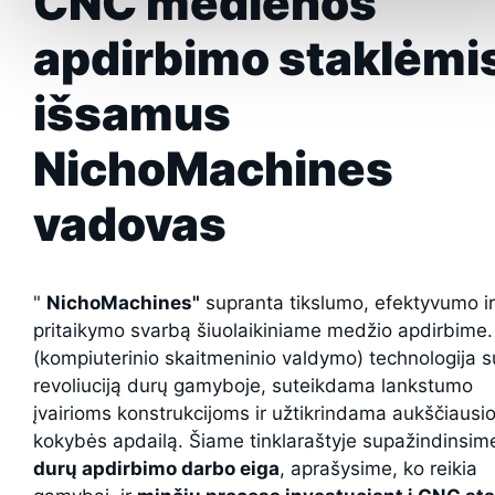
CNC medienos
apdirbimo staklėmi
išsamus
NichoMachines
vadovas
"
NichoMachines"
supranta tikslumo, efektyvumo ir
pritaikymo svarbą šiuolaikiniame medžio apdirbime
(kompiuterinio skaitmeninio valdymo) technologija s
revoliuciją durų gamyboje, suteikdama lankstumo
įvairioms konstrukcijoms ir užtikrindama aukščiausi
kokybės apdailą. Šiame tinklaraštyje supažindinsim
durų apdirbimo darbo eiga
, aprašysime, ko reikia