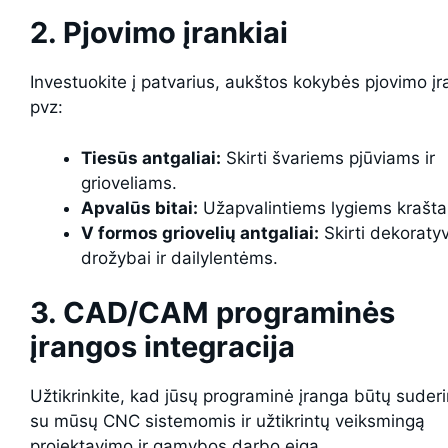
2. Pjovimo įrankiai
Investuokite į patvarius, aukštos kokybės pjovimo įr
pvz:
Tiesūs antgaliai:
Skirti švariems pjūviams ir
grioveliams.
Apvalūs bitai:
Užapvalintiems lygiems krašt
V formos griovelių antgaliai:
Skirti dekoratyv
drožybai ir dailylentėms.
3. CAD/CAM programinės
įrangos integracija
Užtikrinkite, kad jūsų programinė įranga būtų sude
su mūsų CNC sistemomis ir užtikrintų veiksmingą
projektavimo ir gamybos darbo eigą.