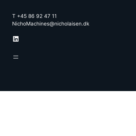
T +45 86 92 47 11
NichoMachines@nicholaisen.dk
LinkedIn