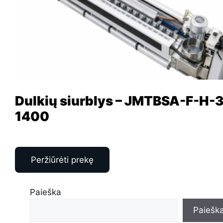
Dulkių siurblys – JMTBSA-F-H-
1400
Peržiūrėti prekę
Paieška
Paiešk