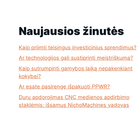
Naujausios žinutės
Kaip priimti teisingus investicinius sprendimus?
Ar technologijos gali sustiprinti meistriškumą?
Kaip sutrumpinti gamybos laiką nepakenkiant
kokybei?
Ar esate pasirengę išpakuoti PPWR?
Durų apdorojimas CNC medienos apdirbimo
staklėmis: išsamus NichoMachines vadovas