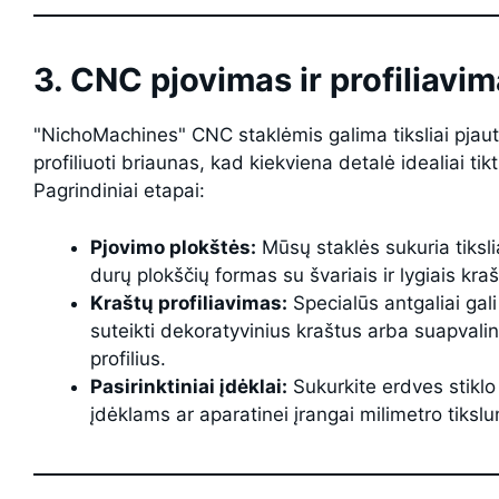
3. CNC pjovimas ir profiliavi
"NichoMachines" CNC staklėmis galima tiksliai pjauti
profiliuoti briaunas, kad kiekviena detalė idealiai tikt
Pagrindiniai etapai:
Pjovimo plokštės:
Mūsų staklės sukuria tiksli
durų plokščių formas su švariais ir lygiais kraš
Kraštų profiliavimas:
Specialūs antgaliai gali
suteikti dekoratyvinius kraštus arba suapvali
profilius.
Pasirinktiniai įdėklai:
Sukurkite erdves stiklo
įdėklams ar aparatinei įrangai milimetro tiksl