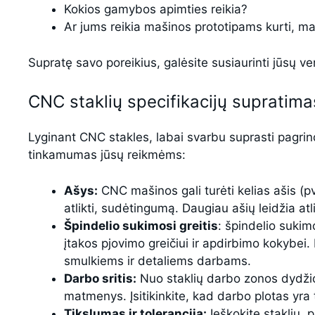
Kokios gamybos apimties reikia?
Ar jums reikia mašinos prototipams kurti, m
Supratę savo poreikius, galėsite susiaurinti jūsų ve
CNC staklių specifikacijų supratima
Lyginant CNC stakles, labai svarbu suprasti pagrind
tinkamumas jūsų reikmėms:
Ašys:
CNC mašinos gali turėti kelias ašis (pvz
atlikti, sudėtingumą. Daugiau ašių leidžia at
Špindelio sukimosi greitis
: špindelio sukim
įtakos pjovimo greičiui ir apdirbimo kokybei. 
smulkiems ir detaliems darbams.
Darbo sritis:
Nuo staklių darbo zonos dydžio 
matmenys. Įsitikinkite, kad darbo plotas yra
Tikslumas ir tolerancija:
Ieškokite staklių, 