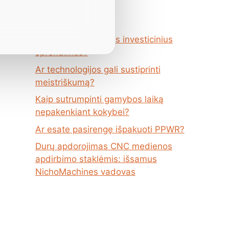
žinutės
Kaip priimti teisingus investicinius
sprendimus?
Ar technologijos gali sustiprinti
meistriškumą?
Kaip sutrumpinti gamybos laiką
nepakenkiant kokybei?
Ar esate pasirengę išpakuoti PPWR?
Durų apdorojimas CNC medienos
apdirbimo staklėmis: išsamus
NichoMachines vadovas