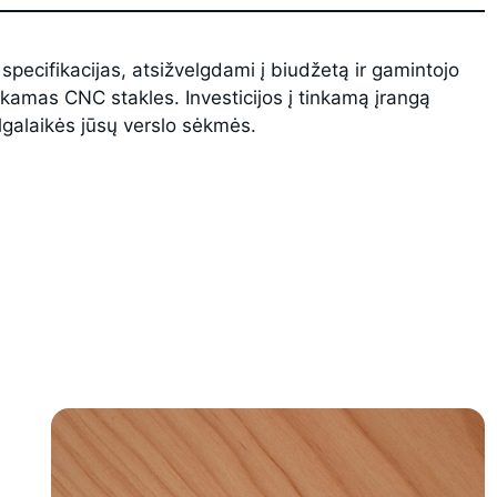
 specifikacijas, atsižvelgdami į biudžetą ir gamintojo
inkamas CNC stakles. Investicijos į tinkamą įrangą
lgalaikės jūsų verslo sėkmės.