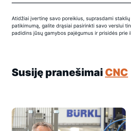
Atidžiai įvertinę savo poreikius, suprasdami staklių
patikimumą, galite drąsiai pasirinkti savo verslui t
padidins jūsų gamybos pajėgumus ir prisidės prie i
Susiję pranešimai
CNC