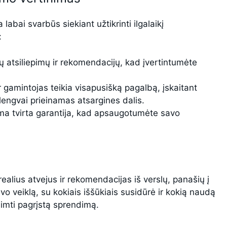
abai svarbūs siekiant užtikrinti ilgalaikį
:
ų atsiliepimų ir rekomendacijų, kad įvertintumėte
r gamintojas teikia visapusišką pagalbą, įskaitant
lengvai prieinamas atsargines dalis.
kiama tvirta garantija, kad apsaugotumėte savo
ealius atvejus ir rekomendacijas iš verslų, panašių į
avo veiklą, su kokiais iššūkiais susidūrė ir kokią naudą
riimti pagrįstą sprendimą.