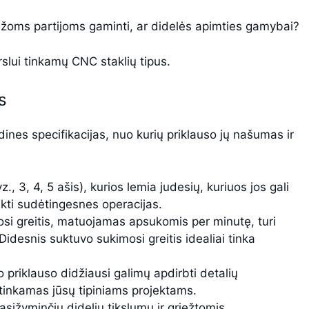
ažoms partijoms gaminti, ar didelės apimties gamybai?
rslui tinkamų CNC staklių tipus.
s
ines specifikacijas, nuo kurių priklauso jų našumas ir
., 3, 4, 5 ašis), kurios lemia judesių, kuriuos jos gali
likti sudėtingesnes operacijas.
osi greitis, matuojamas apsukomis per minutę, turi
Didesnis suktuvo sukimosi greitis idealiai tinka
priklauso didžiausi galimų apdirbti detalių
 tinkamas jūsų tipiniams projektams.
pasižyminčių dideliu tikslumu ir griežtomis