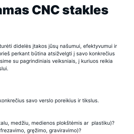
kamas CNC stakles
turėti didelės įtakos jūsų našumui, efektyvumui ir
prieš perkant būtina atsižvelgti į savo konkrečius
ime su pagrindiniais veiksniais, į kuriuos reikia
lui.
onkrečius savo verslo poreikius ir tikslus.
talu, medžiu, medienos plokštėmis ar plastiku)?
o, frezavimo, gręžimo, graviravimo)?