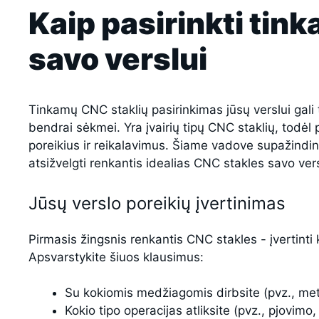
Kaip pasirinkti tin
savo verslui
Tinkamų CNC staklių pasirinkimas jūsų verslui gali 
bendrai sėkmei. Yra įvairių tipų CNC staklių, todėl 
poreikius ir reikalavimus. Šiame vadove supažindins
atsižvelgti renkantis idealias CNC stakles savo vers
Jūsų verslo poreikių įvertinimas
Pirmasis žingsnis renkantis CNC stakles - įvertinti k
Apsvarstykite šiuos klausimus:
Su kokiomis medžiagomis dirbsite (pvz., me
Kokio tipo operacijas atliksite (pvz., pjovim