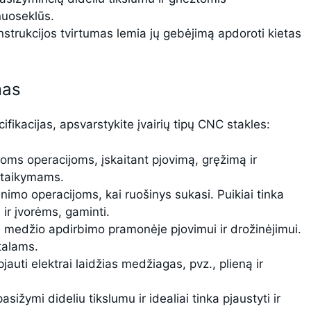
 nuoseklūs.
konstrukcijos tvirtumas lemia jų gebėjimą apdoroti kietas
mas
ifikacijas, apsvarstykite įvairių tipų CNC stakles:
rioms operacijoms, įskaitant pjovimą, gręžimą ir
 taikymams.
inimo operacijoms, kai ruošinys sukasi. Puikiai tinka
ir įvorėms, gaminti.
medžio apdirbimo pramonėje pjovimui ir drožinėjimui.
talams.
pjauti elektrai laidžias medžiagas, pvz., plieną ir
sižymi dideliu tikslumu ir idealiai tinka pjaustyti ir