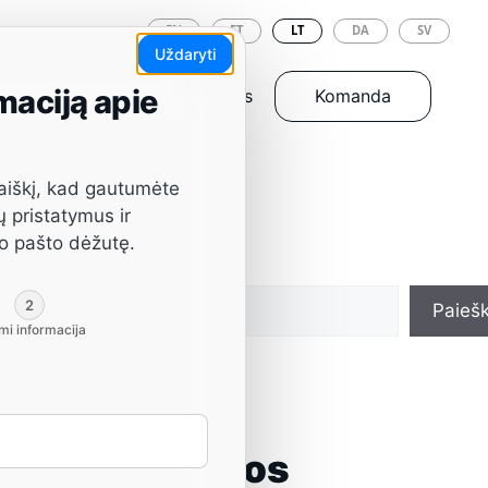
EN
ET
LT
DA
SV
Uždaryti
maciją apie
Įrankiai ir atsarginės dalys
Komanda
aiškį, kad gautumėte
ų pristatymus ir
vo pašto dėžutę.
Paieška
2
Paieš
mi informacija
Naujausios