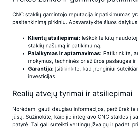
CNC staklių gamintojo reputacija ir patikimumas yra l
pasitenkinimą pirkiniu. Apsvarstykite šiuos dalykus
Klientų atsiliepimai:
Ieškokite kitų naudotoj
staklių našumą ir patikimumą.
Palaikymas ir aptarnavimas:
Patikrinkite, a
mokymus, techninės priežiūros paslaugas ir 
Garantija:
Įsitikinkite, kad įrenginiui sutei
investicijas.
Realių atvejų tyrimai ir atsiliepimai
Norėdami gauti daugiau informacijos, peržiūrėkite r
jūsų. Sužinokite, kaip jie integravo CNC stakles į s
patyrė. Tai gali suteikti vertingų įžvalgų ir padėti p