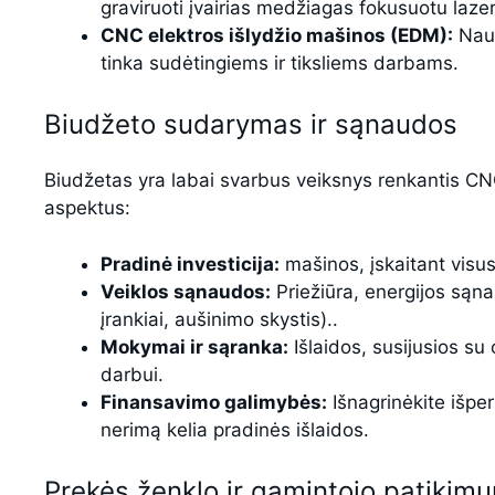
graviruoti įvairias medžiagas fokusuotu lazer
CNC elektros išlydžio mašinos (EDM):
Naud
tinka sudėtingiems ir tiksliems darbams.
Biudžeto sudarymas ir sąnaudos
Biudžetas yra labai svarbus veiksnys renkantis CNC
aspektus:
Pradinė investicija:
mašinos, įskaitant visus 
Veiklos sąnaudos:
Priežiūra, energijos sąn
įrankiai, aušinimo skystis)..
Mokymai ir sąranka:
Išlaidos, susijusios s
darbui.
Finansavimo galimybės:
Išnagrinėkite išpe
nerimą kelia pradinės išlaidos.
Prekės ženklo ir gamintojo patikim