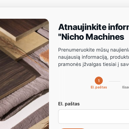
Atnaujinkite infor
Projektų valdymas
Programinė įranga
Paslauga
"Nicho Machines
Prenumeruokite mūsų naujienl
naujausią informaciją, produkt
pramonės įžvalgas tiesiai į sa
1
El. paštas
Išsa
El. paštas