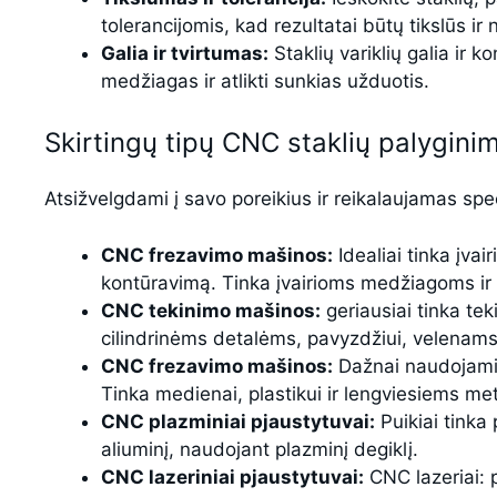
tolerancijomis, kad rezultatai būtų tikslūs ir
Galia ir tvirtumas:
Staklių variklių galia ir 
medžiagas ir atlikti sunkias užduotis.
Skirtingų tipų CNC staklių palygini
Atsižvelgdami į savo poreikius ir reikalaujamas spec
CNC frezavimo mašinos:
Idealiai tinka įvai
kontūravimą. Tinka įvairioms medžiagoms ir
CNC tekinimo mašinos:
geriausiai tinka tek
cilindrinėms detalėms, pavyzdžiui, velenams 
CNC frezavimo mašinos:
Dažnai naudojami 
Tinka medienai, plastikui ir lengviesiems me
CNC plazminiai pjaustytuvai:
Puikiai tinka 
aliuminį, naudojant plazminį degiklį.
CNC lazeriniai pjaustytuvai:
CNC lazeriai: pa