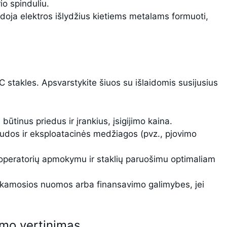
io spinduliu.
oja elektros išlydžius kietiems metalams formuoti,
 stakles. Apsvarstykite šiuos su išlaidomis susijusius
būtinus priedus ir įrankius, įsigijimo kaina.
audos ir eksploatacinės medžiagos (pvz., pjovimo
u operatorių apmokymu ir staklių paruošimu optimaliam
rkamosios nuomos arba finansavimo galimybes, jei
umo vertinimas