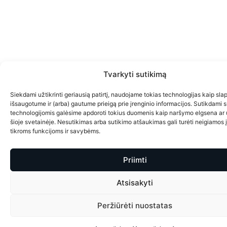
Tvarkyti sutikimą
Siekdami užtikrinti geriausią patirtį, naudojame tokias technologijas kaip sla
išsaugotume ir (arba) gautume prieigą prie įrenginio informacijos. Sutikdami 
technologijomis galėsime apdoroti tokius duomenis kaip naršymo elgsena ar 
šioje svetainėje. Nesutikimas arba sutikimo atšaukimas gali turėti neigiamos 
tikroms funkcijoms ir savybėms.
Priimti
Atsisakyti
Peržiūrėti nuostatas