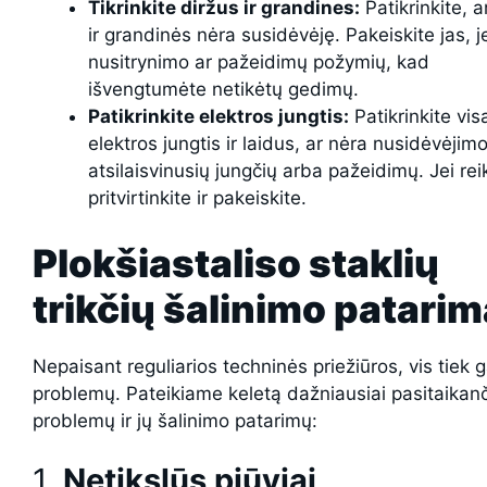
Tikrinkite diržus ir grandines:
Patikrinkite, a
ir grandinės nėra susidėvėję. Pakeiskite jas, je
nusitrynimo ar pažeidimų požymių, kad
išvengtumėte netikėtų gedimų.
Patikrinkite elektros jungtis:
Patikrinkite vis
elektros jungtis ir laidus, ar nėra nusidėvėjimo
atsilaisvinusių jungčių arba pažeidimų. Jei rei
pritvirtinkite ir pakeiskite.
Plokšiastaliso staklių
trikčių šalinimo patarim
Nepaisant reguliarios techninės priežiūros, vis tiek gal
problemų. Pateikiame keletą dažniausiai pasitaikan
problemų ir jų šalinimo patarimų:
1.
Netikslūs pjūviai