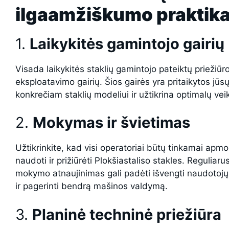
ilgaamžiškumo praktik
1.
Laikykitės gamintojo gairių
Visada laikykitės staklių gamintojo pateiktų priežiūro
eksploatavimo gairių. Šios gairės yra pritaikytos jūs
konkrečiam staklių modeliui ir užtikrina optimalų vei
2.
Mokymas ir švietimas
Užtikrinkite, kad visi operatoriai būtų tinkamai apmo
naudoti ir prižiūrėti Plokšiastaliso stakles. Reguliaru
mokymo atnaujinimas gali padėti išvengti naudotojų
ir pagerinti bendrą mašinos valdymą.
3.
Planinė techninė priežiūra