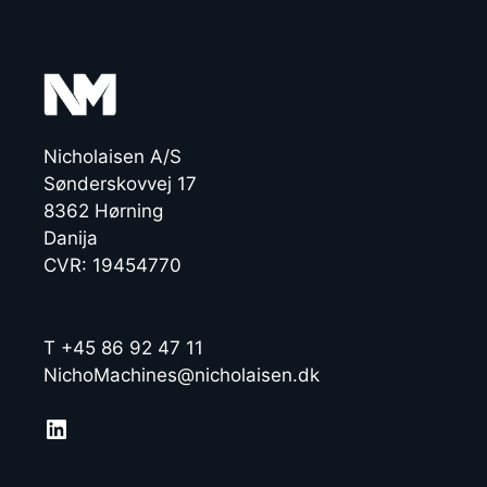
Nicholaisen A/S
Sønderskovvej 17
8362 Hørning
Danija
CVR: 19454770
T +45 86 92 47 11
NichoMachines@nicholaisen.dk
LinkedIn