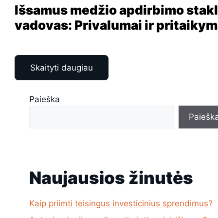
Išsamus medžio apdirbimo stakl
vadovas: Privalumai ir pritaiky
Skaityti daugiau
Paieška
Paiešk
Naujausios žinutės
Kaip priimti teisingus investicinius sprendimus?