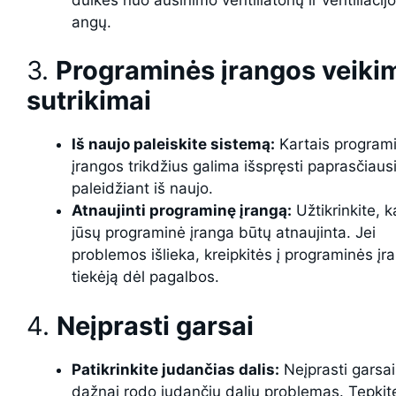
angų.
3.
Programinės įrangos veiki
sutrikimai
Iš naujo paleiskite sistemą:
Kartais program
įrangos trikdžius galima išspręsti paprasčiausi
paleidžiant iš naujo.
Atnaujinti programinę įrangą:
Užtikrinkite, 
jūsų programinė įranga būtų atnaujinta. Jei
problemos išlieka, kreipkitės į programinės įr
tiekėją dėl pagalbos.
4.
Neįprasti garsai
Patikrinkite judančias dalis:
Neįprasti garsai
dažnai rodo judančių dalių problemas. Tepkite