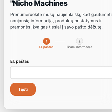
"Nicho Machines
Prenumeruokite mūsų naujienlaiškį, kad gautumėt
naujausią informaciją, produktų pristatymus ir
pramonės įžvalgas tiesiai į savo pašto dėžutę.
1
2
El. paštas
Išsami informacija
Medienos apdirbim
El. paštas
staklių priežiūros ir
gedimų šalinimo
Tęsti
patarimai