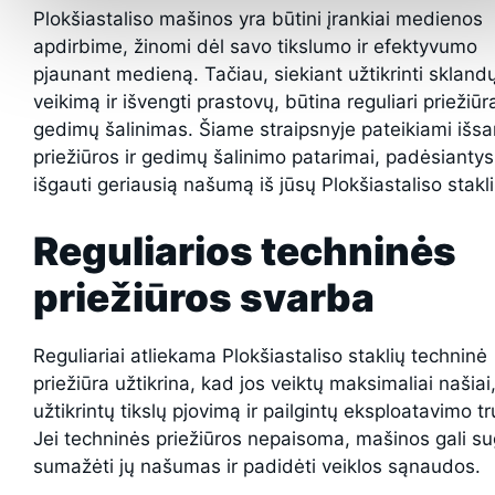
Plokšiastaliso mašinos yra būtini įrankiai medienos
apdirbime, žinomi dėl savo tikslumo ir efektyvumo
pjaunant medieną. Tačiau, siekiant užtikrinti sklandų
veikimą ir išvengti prastovų, būtina reguliari priežiūra
gedimų šalinimas. Šiame straipsnyje pateikiami išs
priežiūros ir gedimų šalinimo patarimai, padėsiantys
išgauti geriausią našumą iš jūsų Plokšiastaliso stakli
Reguliarios techninės
priežiūros svarba
Reguliariai atliekama Plokšiastaliso staklių techninė
priežiūra užtikrina, kad jos veiktų maksimaliai našiai
užtikrintų tikslų pjovimą ir pailgintų eksploatavimo t
Jei techninės priežiūros nepaisoma, mašinos gali su
sumažėti jų našumas ir padidėti veiklos sąnaudos.