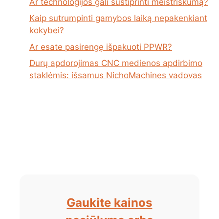
Ar technologijos gali sustiprinti meistriškumą?
Kaip sutrumpinti gamybos laiką nepakenkiant
kokybei?
Ar esate pasirengę išpakuoti PPWR?
Durų apdorojimas CNC medienos apdirbimo
staklėmis: išsamus NichoMachines vadovas
Gaukite kainos