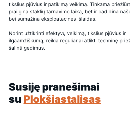
tikslius pjūvius ir patikimą veikimą. Tinkama priežiūr
prailgina staklių tarnavimo laiką, bet ir padidina na
bei sumažina eksploatacines išlaidas.
Norint užtikrinti efektyvų veikimą, tikslius pjūvius ir
ilgaamžiškumą, reikia reguliariai atlikti techninę priež
šalinti gedimus.
Susiję pranešimai
su
Plokšiastalisas