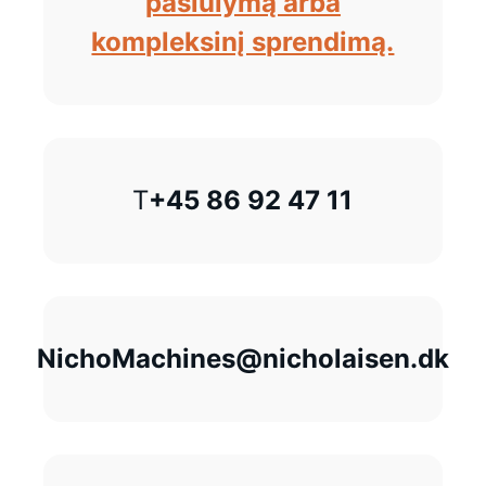
pasiūlymą arba
kompleksinį sprendimą.
T
+45 86 92 47 11
NichoMachines@nicholaisen.dk