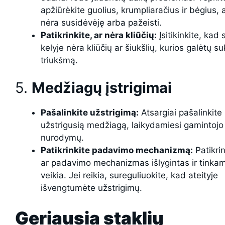
apžiūrėkite guolius, krumpliaračius ir bėgius, a
nėra susidėvėję arba pažeisti.
Patikrinkite, ar nėra kliūčių:
Įsitikinkite, kad 
kelyje nėra kliūčių ar šiukšlių, kurios galėtų su
triukšmą.
5.
Medžiagų įstrigimai
Pašalinkite užstrigimą:
Atsargiai pašalinkite
užstrigusią medžiagą, laikydamiesi gamintojo
nurodymų.
Patikrinkite padavimo mechanizmą:
Patikrin
ar padavimo mechanizmas išlygintas ir tinka
veikia. Jei reikia, sureguliuokite, kad ateityje
išvengtumėte užstrigimų.
Geriausia staklių