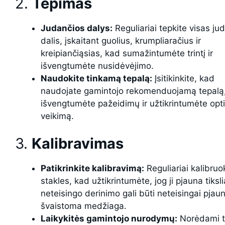
2.
Tepimas
Judančios dalys:
Reguliariai tepkite visas ju
dalis, įskaitant guolius, krumpliaračius ir
kreipiančiąsias, kad sumažintumėte trintį ir
išvengtumėte nusidėvėjimo.
Naudokite tinkamą tepalą:
Įsitikinkite, kad
naudojate gamintojo rekomenduojamą tepalą
išvengtumėte pažeidimų ir užtikrintumėte opt
veikimą.
3.
Kalibravimas
Patikrinkite kalibravimą:
Reguliariai kalibruo
stakles, kad užtikrintumėte, jog ji pjauna tiksli
neteisingo derinimo gali būti neteisingai pjau
švaistoma medžiaga.
Laikykitės gamintojo nurodymų:
Norėdami ti