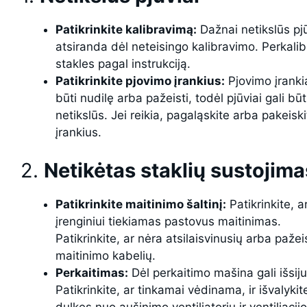
Patikrinkite kalibravimą:
Dažnai netikslūs pjū
atsiranda dėl neteisingo kalibravimo. Perkalib
stakles pagal instrukciją.
Patikrinkite pjovimo įrankius:
Pjovimo įrankia
būti nudilę arba pažeisti, todėl pjūviai gali būt
netikslūs. Jei reikia, pagaląskite arba pakeiski
įrankius.
2.
Netikėtas staklių sustojima
Patikrinkite maitinimo šaltinį:
Patikrinkite, a
įrenginiui tiekiamas pastovus maitinimas.
Patikrinkite, ar nėra atsilaisvinusių arba pažei
maitinimo kabelių.
Perkaitimas:
Dėl perkaitimo mašina gali išsiju
Patikrinkite, ar tinkamai vėdinama, ir išvalykit
dulkes nuo aušinimo ventiliatorių ir ventiliacij