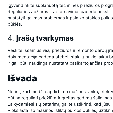
Įgyvendinkite suplanuotą techninės priežiūros prog
Reguliarios apžiūros ir aptarnavimai padeda anksti
nustatyti galimas problemas ir palaiko stakles puiki
būklės.
4.
Įrašų tvarkymas
Veskite išsamius visų priežiūros ir remonto darbų įra
dokumentacija padeda stebėti staklių būklę laikui 
ir gali būti naudinga nustatant pasikartojančias pro
Išvada
Norint, kad medžio apdirbimo mašinos veiktų efekty
būtina reguliari priežiūra ir greitas gedimų šalinimas
Laikydamiesi šių patarimų galite užtikrinti, kad jūsų
Plokšiastaliso mašinos išliktų puikios būklės, užtikri