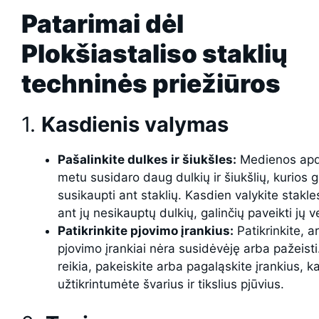
Patarimai dėl
Plokšiastaliso staklių
techninės priežiūros
1.
Kasdienis valymas
Pašalinkite dulkes ir šiukšles:
Medienos apd
metu susidaro daug dulkių ir šiukšlių, kurios g
susikaupti ant staklių. Kasdien valykite stakle
ant jų nesikauptų dulkių, galinčių paveikti jų v
Patikrinkite pjovimo įrankius:
Patikrinkite, ar
pjovimo įrankiai nėra susidėvėję arba pažeisti.
reikia, pakeiskite arba pagaląskite įrankius, k
užtikrintumėte švarius ir tikslius pjūvius.