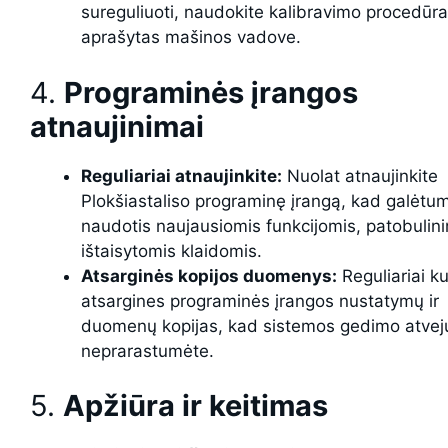
sureguliuoti, naudokite kalibravimo procedūra
aprašytas mašinos vadove.
4.
Programinės įrangos
atnaujinimai
Reguliariai atnaujinkite:
Nuolat atnaujinkite
Plokšiastaliso programinę įrangą, kad galėtu
naudotis naujausiomis funkcijomis, patobulini
ištaisytomis klaidomis.
Atsarginės kopijos duomenys:
Reguliariai ku
atsargines programinės įrangos nustatymų ir
duomenų kopijas, kad sistemos gedimo atveju
neprarastumėte.
5.
Apžiūra ir keitimas