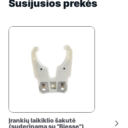
Susijusios prekės
Įrankių laikiklio šakutė
(suderinama su "Biesse")