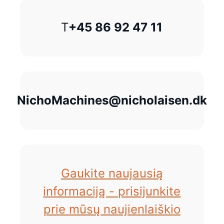
T
+45 86 92 47 11
NichoMachines@nicholaisen.dk
Gaukite naujausią
informaciją - prisijunkite
prie mūsų naujienlaiškio