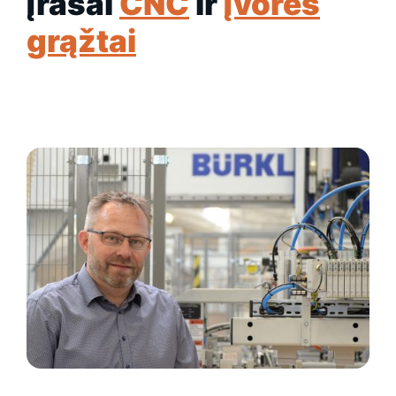
įrašai
CNC
ir
įvorės
grąžtai