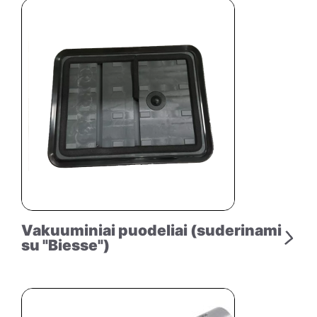
Vakuuminiai puodeliai (suderinami
su "Biesse")