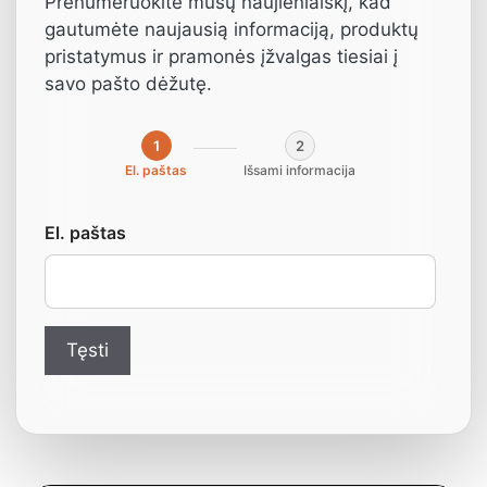
grąžtas (kairysis)
Prenumeruokite mūsų naujienlaiškį, kad
gautumėte naujausią informaciją, produktų
Ø10×70 mm
pristatymus ir pramonės įžvalgas tiesiai į
savo pašto dėžutę.
Nuo:
14,93
€
1
2
El. paštas
Išsami informacija
Perėjamasis grąžtas (kairysis)
El. paštas
Ø10×70 mm
Didelio skersmens grąžtas, skirtas
Tęsti
tiksliai išgręžti skylę per visą storį
baldų plokštėse.