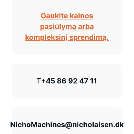
Gaukite kainos
pasiūlymą arba
kompleksinį sprendimą.
T
+45 86 92 47 11
NichoMachines@nicholaisen.dk