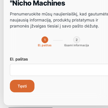
"Nicho Machines
Prenumeruokite mūsų naujienlaiškį, kad gautumėt
naujausią informaciją, produktų pristatymus ir
pramonės įžvalgas tiesiai į savo pašto dėžutę.
1
2
El. paštas
Išsami informacija
El. paštas
Kaip priimti teisingus investicin
Tęsti
sprendimus?