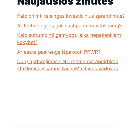
Naujausios žinutės
Kaip priimti teisingus investicinius sprendimus?
Ar technologijos gali sustiprinti meistriškumą?
Kaip sutrumpinti gamybos laiką nepakenkiant
kokybei?
Ar esate pasirengę išpakuoti PPWR?
Durų apdorojimas CNC medienos apdirbimo
staklėmis: išsamus NichoMachines vadovas