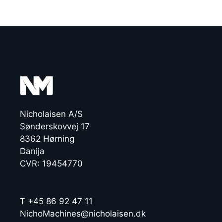
Nicholaisen A/S
Sønderskovvej 17
8362 Hørning
Danija
CVR: 19454770
T +45 86 92 47 11
NichoMachines@nicholaisen.dk