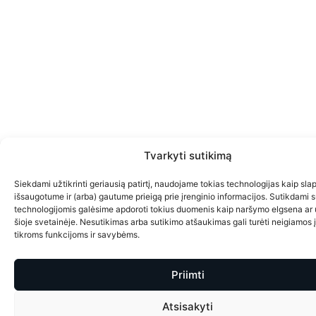
Tvarkyti sutikimą
Siekdami užtikrinti geriausią patirtį, naudojame tokias technologijas kaip sla
išsaugotume ir (arba) gautume prieigą prie įrenginio informacijos. Sutikdami 
technologijomis galėsime apdoroti tokius duomenis kaip naršymo elgsena ar 
šioje svetainėje. Nesutikimas arba sutikimo atšaukimas gali turėti neigiamos 
tikroms funkcijoms ir savybėms.
Priimti
Atsisakyti